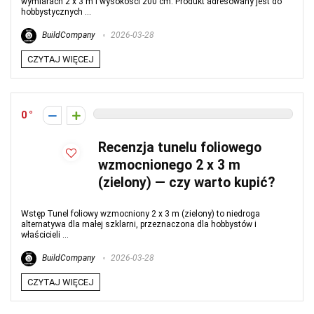
wymiarach 2 x 3 m i wysokości 200 cm. Produkt adresowany jest do
hobbystycznych ...
BuildCompany
2026-03-28
CZYTAJ WIĘCEJ
0
Recenzja tunelu foliowego
wzmocnionego 2 x 3 m
(zielony) — czy warto kupić?
Wstęp Tunel foliowy wzmocniony 2 x 3 m (zielony) to niedroga
alternatywa dla małej szklarni, przeznaczona dla hobbystów i
właścicieli ...
BuildCompany
2026-03-28
CZYTAJ WIĘCEJ