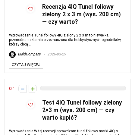
Recenzja 4IQ Tunel foliowy
zielony 2 x 3 m (wys. 200 cm)
— czy warto?
Wprowadzenie Tunel foliowy 4IQ zielony 2 x 3 m to niewielka,
przenośna szklarnia przeznaczona dla hobbystycznych ogrodników,
którzy chcą ...
BuildCompany
2026-03-29
CZYTAJ WIĘCEJ
0
Test 4IQ Tunel foliowy zielony
2×3 m (wys. 200 cm) — czy
warto kupić?
Wprowadzenie W tej recenzji sprawdzam tunel foliowy marki 4IQ o