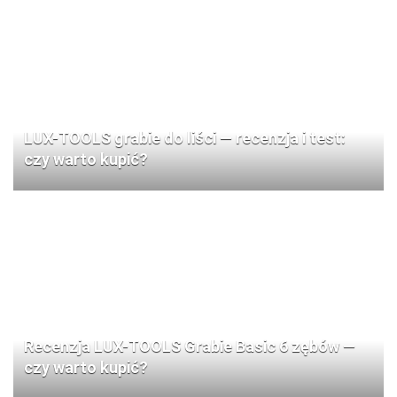
LUX-TOOLS grabie do liści — recenzja i test:
czy warto kupić?
Recenzja LUX-TOOLS Grabie Basic 6 zębów —
czy warto kupić?