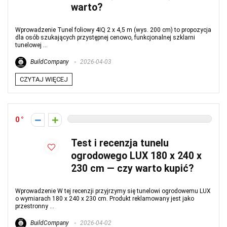
warto?
Wprowadzenie Tunel foliowy 4IQ 2 x 4,5 m (wys. 200 cm) to propozycja
dla osób szukających przystępnej cenowo, funkcjonalnej szklarni
tunelowej ...
BuildCompany
2026-04-03
CZYTAJ WIĘCEJ
0
Test i recenzja tunelu
ogrodowego LUX 180 x 240 x
230 cm — czy warto kupić?
Wprowadzenie W tej recenzji przyjrzymy się tunelowi ogrodowemu LUX
o wymiarach 180 x 240 x 230 cm. Produkt reklamowany jest jako
przestronny ...
BuildCompany
2026-04-02