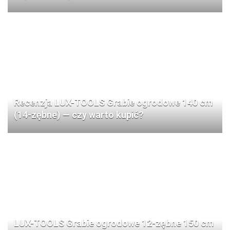
Recenzja LUX-TOOLS Grabie ogrodowe 140 cm
(14-zębne) — czy warto kupić?
LUX-TOOLS Grabie ogrodowe 12-zębne 150 cm