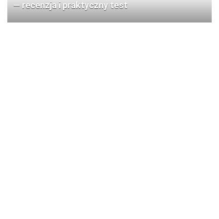
— recenzja i praktyczny test
LUX-TOOLS ręczne grabie — recenzja i test: czy
warto kupić?