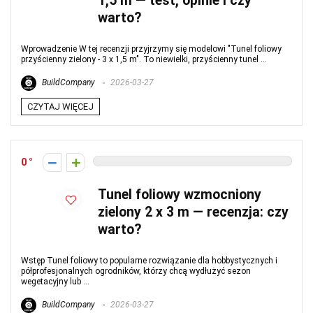
1,5 m — test, opinie i czy
warto?
Wprowadzenie W tej recenzji przyjrzymy się modelowi "Tunel foliowy
przyścienny zielony - 3 x 1,5 m". To niewielki, przyścienny tunel ...
BuildCompany
2026-03-27
CZYTAJ WIĘCEJ
0
Tunel foliowy wzmocniony
zielony 2 x 3 m — recenzja: czy
warto?
Wstęp Tunel foliowy to popularne rozwiązanie dla hobbystycznych i
półprofesjonalnych ogrodników, którzy chcą wydłużyć sezon
wegetacyjny lub ...
BuildCompany
2026-03-27