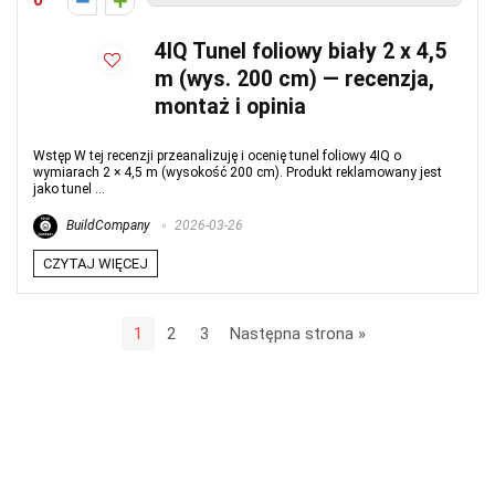
0
4IQ Tunel foliowy biały 2 x 4,5
m (wys. 200 cm) — recenzja,
montaż i opinia
Wstęp W tej recenzji przeanalizuję i ocenię tunel foliowy 4IQ o
wymiarach 2 × 4,5 m (wysokość 200 cm). Produkt reklamowany jest
jako tunel ...
BuildCompany
2026-03-26
CZYTAJ WIĘCEJ
1
2
3
Następna strona »