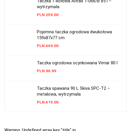
Taczka 1-kołowa Altrad T-066/B 85 l –
wytrzymała
PLN
259.00
Pojemna taczka ogrodowa dwukołowa
159x87x77 cm
PLN
449.00
Taczka ogrodowa ocynkowana Vimar 80 l
PLN
96.99
Taczka spawana 90 L Skiva SPC-T2 –
metalowa, wytrzymała
PLN
419.00
Warning
: Undefined array key "title" in