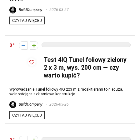
BuildCompany
2026-03-27
CZYTAJ WIĘCEJ
0
Test 4IQ Tunel foliowy zielony
2 x 3 m, wys. 200 cm — czy
warto kupić?
Wprowadzenie Tunel foliowy 4IQ 2x3 m z moskitierami to nieduża,
wolnostojąca szklarniowa konstrukcja ...
BuildCompany
2026-03-26
CZYTAJ WIĘCEJ