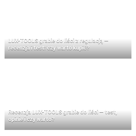
LUX-TOOLS grabie do liści z regulacją —
recenzja i test: czy warto kupić?
Recenzja LUX-TOOLS grabie do liści — test,
opinie i czy warto?