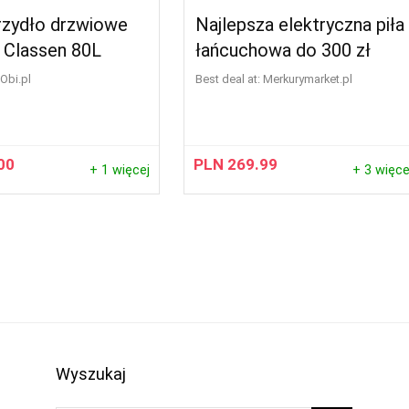
krzydło drzwiowe
Najlepsza elektryczna piła
 Classen 80L
łańcuchowa do 300 zł
obi.pl
Best deal at:
merkurymarket.pl
00
PLN
269.99
+ 1 więcej
+ 3 więce
Wyszukaj