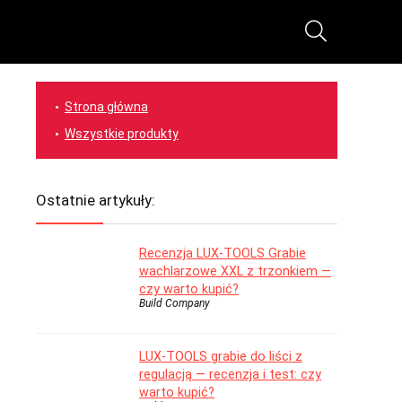
Strona główna
Wszystkie produkty
Ostatnie artykuły:
Recenzja LUX-TOOLS Grabie
wachlarzowe XXL z trzonkiem —
czy warto kupić?
Build Company
LUX-TOOLS grabie do liści z
regulacją — recenzja i test: czy
warto kupić?