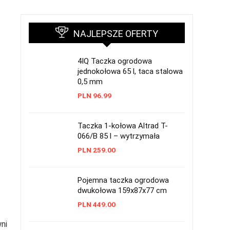
NAJLEPSZE OFERTY
4IQ Taczka ogrodowa
jednokołowa 65 l, taca stalowa
0,5 mm
PLN
96.99
Taczka 1-kołowa Altrad T-
066/B 85 l – wytrzymała
PLN
259.00
Pojemna taczka ogrodowa
dwukołowa 159x87x77 cm
PLN
449.00
ni