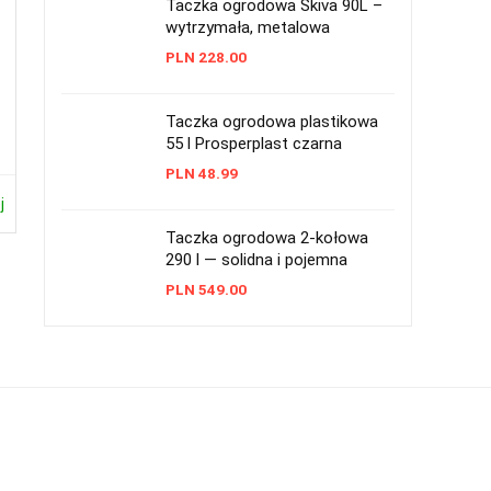
Taczka ogrodowa Skiva 90L –
wytrzymała, metalowa
PLN
228.00
Taczka ogrodowa plastikowa
55 l Prosperplast czarna
PLN
48.99
j
Taczka ogrodowa 2-kołowa
290 l — solidna i pojemna
PLN
549.00