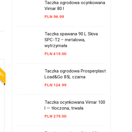
Taczka ogrodowa ocynkowana
Vimar 80 l
PLN
96.99
Taczka spawana 90 L Skiva
SPC-T2 – metalowa,
wytrzymała
PLN
419.00
DAŻY
Taczka ogrodowa Prosperplast
Load&Go 85L czarna
PLN
124.99
Taczka ocynkowana Vimar 100
l — tłoczona, trwała
PLN
279.00