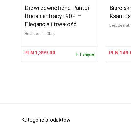
Drzwi zewnętrzne Pantor
Białe s
Rodan antracyt 90P –
Ksantos
Elegancja i trwałość
Best deal at:
Best deal at:
obi.pl
PLN
1,399.00
PLN
149.
+ 1 więcej
Kategorie produktów