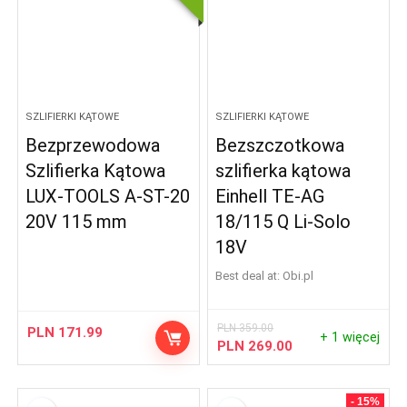
SZLIFIERKI KĄTOWE
SZLIFIERKI KĄTOWE
Bezprzewodowa
Bezszczotkowa
Szlifierka Kątowa
szlifierka kątowa
LUX-TOOLS A-ST-20
Einhell TE-AG
20V 115 mm
18/115 Q Li-Solo
18V
Best deal at:
obi.pl
PLN
359.00
PLN
171.99
+ 1 więcej
PLN
269.00
- 15%