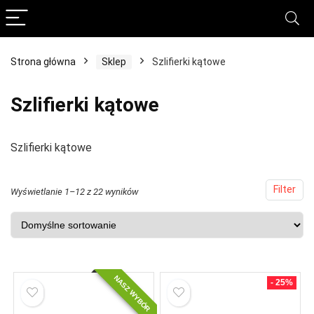
Strona główna
Sklep
Szlifierki kątowe
na
na
x
Szlifierki kątowe
Szlifierki kątowe
Filter
Wyświetlanie 1–12 z 22 wyników
NASZ WYBÓR
- 25%