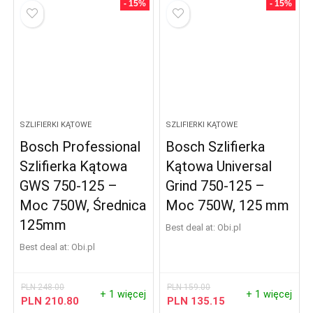
- 15%
- 15%
SZLIFIERKI KĄTOWE
SZLIFIERKI KĄTOWE
Bosch Professional
Bosch Szlifierka
Szlifierka Kątowa
Kątowa Universal
GWS 750-125 –
Grind 750-125 –
Moc 750W, Średnica
Moc 750W, 125 mm
125mm
Best deal at:
obi.pl
Best deal at:
obi.pl
PLN
248.00
PLN
159.00
+ 1 więcej
+ 1 więcej
PLN
210.80
PLN
135.15