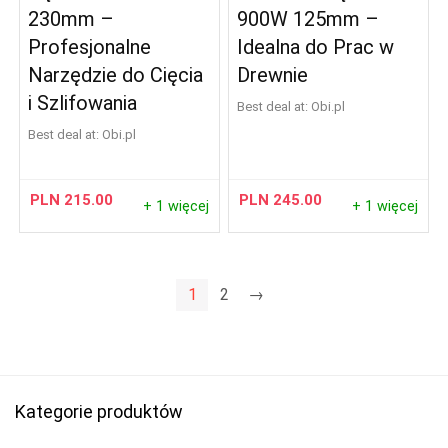
230mm –
900W 125mm –
Profesjonalne
Idealna do Prac w
Narzędzie do Cięcia
Drewnie
i Szlifowania
Best deal at:
obi.pl
Best deal at:
obi.pl
PLN
215.00
PLN
245.00
+ 1 więcej
+ 1 więcej
1
2
→
Kategorie produktów