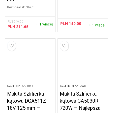
Best deal at:
obi.pl
PLN
249.00
PLN
149.00
+ 1 więcej
+ 1 więcej
PLN
211.65
SZLIFIERKI KĄTOWE
SZLIFIERKI KĄTOWE
Makita Szlifierka
Makita Szlifierka
kątowa DGA511Z
kątowa GA5030R
18V 125 mm –
720W – Najlepsza