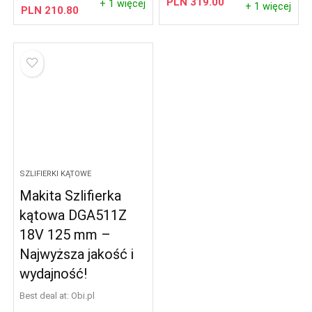
PLN
319.00
+ 1 więcej
+ 1 więcej
PLN
210.80
SZLIFIERKI KĄTOWE
Makita Szlifierka
kątowa DGA511Z
18V 125 mm –
Najwyższa jakość i
wydajność!
Best deal at:
obi.pl