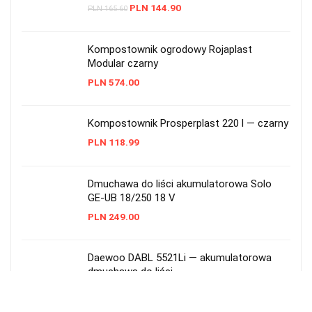
PLN
144.90
PLN
165.60
Kompostownik ogrodowy Rojaplast
Modular czarny
PLN
574.00
Kompostownik Prosperplast 220 l — czarny
PLN
118.99
Dmuchawa do liści akumulatorowa Solo
GE-UB 18/250 18 V
PLN
249.00
Daewoo DABL 5521Li — akumulatorowa
dmuchawa do liści
PLN
269.60