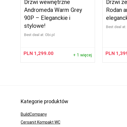
Drzwi wewnętrzne
Drzwi z
Andromeda Warm Grey
Rodan a
90P – Eleganckie i
eleganck
stylowe!
Best deal at:
Best deal at:
obi.pl
PLN
1,299.00
PLN
1,39
+ 1 więcej
Kategorie produktów
BuildCompany
Cersanit Kompakt WC