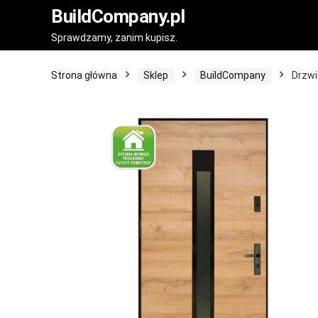
BuildCompany.pl
Sprawdzamy, zanim kupisz.
Strona główna
Sklep
BuildCompany
Drzwi