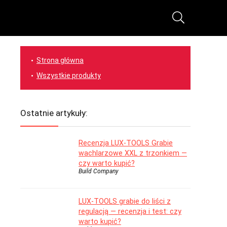
Strona główna
Wszystkie produkty
Ostatnie artykuły:
Recenzja LUX-TOOLS Grabie
wachlarzowe XXL z trzonkiem —
czy warto kupić?
Build Company
LUX-TOOLS grabie do liści z
regulacją — recenzja i test: czy
warto kupić?