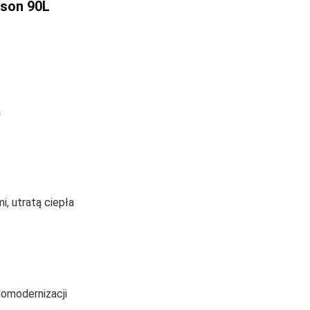
dson 90L
a
, utratą ciepła
momodernizacji