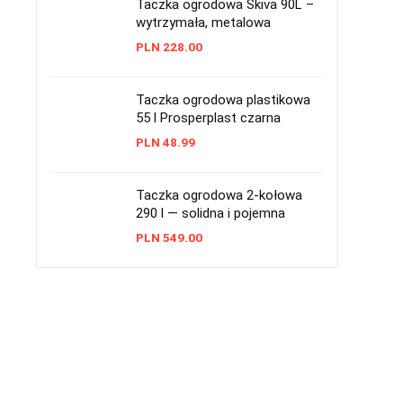
Taczka ogrodowa Skiva 90L –
wytrzymała, metalowa
PLN
228.00
Taczka ogrodowa plastikowa
55 l Prosperplast czarna
PLN
48.99
Taczka ogrodowa 2-kołowa
290 l — solidna i pojemna
PLN
549.00