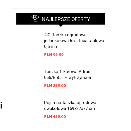
NAJLEPSZE OFERTY
4IQ Taczka ogrodowa
jednokołowa 65 l, taca stalowa
0,5 mm
PLN
96.99
Taczka 1-kołowa Altrad T-
066/B 85 l – wytrzymała
PLN
259.00
Pojemna taczka ogrodowa
i
dwukołowa 159x87x77 cm
PLN
449.00