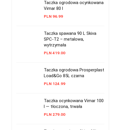
Taczka ogrodowa ocynkowana
Vimar 80 l
PLN
96.99
Taczka spawana 90 L Skiva
SPC-T2 – metalowa,
wytrzymała
PLN
419.00
Taczka ogrodowa Prosperplast
Load&Go 85L czarna
PLN
124.99
Taczka ocynkowana Vimar 100
l — tłoczona, trwała
PLN
279.00