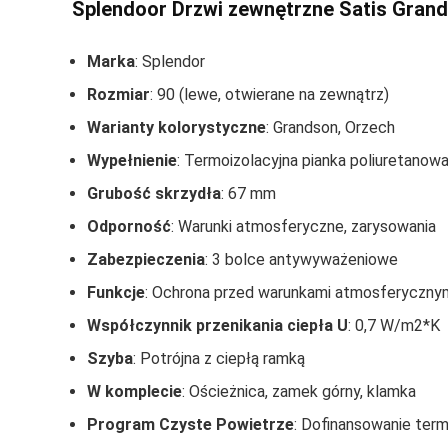
Splendoor Drzwi zewnętrzne Satis Gran
Marka
: Splendor
Rozmiar
: 90 (lewe, otwierane na zewnątrz)
Warianty kolorystyczne
: Grandson, Orzech
Wypełnienie
: Termoizolacyjna pianka poliuretanow
Grubość skrzydła
: 67 mm
Odporność
: Warunki atmosferyczne, zarysowania
Zabezpieczenia
: 3 bolce antywyważeniowe
Funkcje
: Ochrona przed warunkami atmosferycznymi
Współczynnik przenikania ciepła U
: 0,7 W/m2*K
Szyba
: Potrójna z ciepłą ramką
W komplecie
: Ościeżnica, zamek górny, klamka
Program Czyste Powietrze
: Dofinansowanie ter