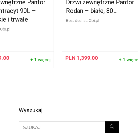
ewnętrzne Pantor
Drzwi zewnętrzne Pantor
ntracyt 90L –
Rodan – białe, 80L
ie i trwałe
Best deal at:
obi.pl
obi.pl
9.00
PLN
1,399.00
+ 1 więcej
+ 1 więce
Wyszukaj