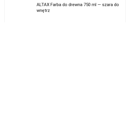
ALTAX Farba do drewna 750 ml — szara do
wnętrz
Farba do drewna ALTAX Antracyt 750 ml
(do wnętrz)
Farba do drewna ALTAX kremowa 400 ml
(do wnętrz)
ALTAX Farba do drewna do wnętrz 400 ml –
Beżowa
Kategorie produktów