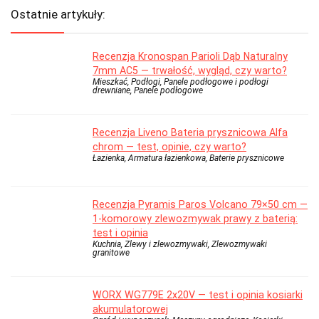
Ostatnie artykuły:
Recenzja Kronospan Parioli Dąb Naturalny
7mm AC5 — trwałość, wygląd, czy warto?
Mieszkać, Podłogi, Panele podłogowe i podłogi
drewniane, Panele podłogowe
Recenzja Liveno Bateria prysznicowa Alfa
chrom — test, opinie, czy warto?
Łazienka, Armatura łazienkowa, Baterie prysznicowe
Recenzja Pyramis Paros Volcano 79×50 cm —
1-komorowy zlewozmywak prawy z baterią:
test i opinia
Kuchnia, Zlewy i zlewozmywaki, Zlewozmywaki
granitowe
WORX WG779E 2x20V — test i opinia kosiarki
akumulatorowej