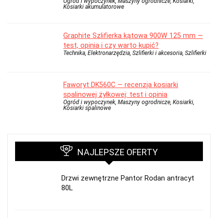
Ogród i wypoczynek, Maszyny ogrodnicze, Kosiarki,
Kosiarki akumulatorowe
Graphite Szlifierka kątowa 900W 125 mm —
test, opinia i czy warto kupić?
Technika, Elektronarzędzia, Szlifierki i akcesoria, Szlifierki
Faworyt DK560C — recenzja kosiarki
spalinowej żyłkowej: test i opinia
Ogród i wypoczynek, Maszyny ogrodnicze, Kosiarki,
Kosiarki spalinowe
NAJLEPSZE OFERTY
Drzwi zewnętrzne Pantor Rodan antracyt
80L