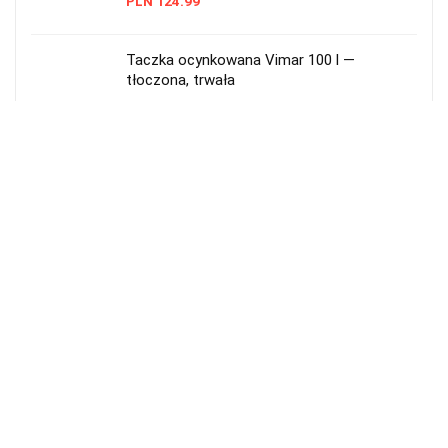
PLN
124.99
Taczka ocynkowana Vimar 100 l —
tłoczona, trwała
PLN
279.00
Taczka ogrodowa Skiva 90L – wytrzymała,
metalowa
PLN
228.00
Taczka ogrodowa plastikowa 55 l
Prosperplast czarna
PLN
48.99
Taczka ogrodowa 2-kołowa 290 l — solidna
i pojemna
PLN
549.00