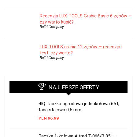
Recenzja LUX-TOOLS Grabie Basic 6 zębów —
czy warto kupić?
Build Company
LUX-TOOLS grabie 12 zębów — recenzja i
test: czy warto?
Build Company
NAJLEPSZE OFERTY
4IQ Taczka ogrodowa jednokołowa 65 l,
taca stalowa 0,5 mm
PLN
96.99
Taczka 1-kołowa Altrad T-066/B 85 l –