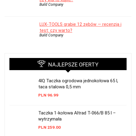
Build Company
LUX-TOOLS grabie 12 zębów — recenzja i
test: czy warto?
Build Company
NAJLEPSZE OFERTY
4IQ Taczka ogrodowa jednokołowa 65 l,
taca stalowa 0,5 mm
PLN
96.99
Taczka 1-kołowa Altrad T-066/B 85 l –
wytrzymała
PLN
259.00