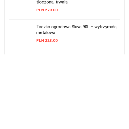
tłoczona, trwała
PLN
279.00
Taczka ogrodowa Skiva 90L – wytrzymała,
metalowa
PLN
228.00
Taczka ogrodowa plastikowa 55 l
Prosperplast czarna
PLN
48.99
Taczka ogrodowa 2-kołowa 290 l — solidna
i pojemna
PLN
549.00