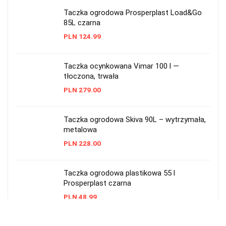
Taczka ogrodowa Prosperplast Load&Go
85L czarna
PLN
124.99
Taczka ocynkowana Vimar 100 l —
tłoczona, trwała
PLN
279.00
Taczka ogrodowa Skiva 90L – wytrzymała,
metalowa
PLN
228.00
Taczka ogrodowa plastikowa 55 l
Prosperplast czarna
PLN
48.99