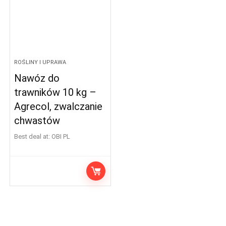
ROŚLINY I UPRAWA
Nawóz do
trawników 10 kg –
Agrecol, zwalczanie
chwastów
Best deal at:
OBI PL