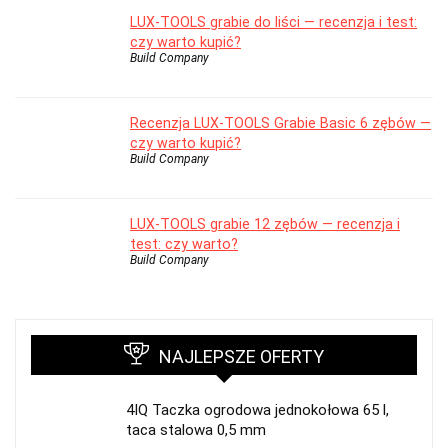
LUX-TOOLS grabie do liści — recenzja i test:
czy warto kupić?
Build Company
Recenzja LUX-TOOLS Grabie Basic 6 zębów —
czy warto kupić?
Build Company
LUX-TOOLS grabie 12 zębów — recenzja i
test: czy warto?
Build Company
NAJLEPSZE OFERTY
4IQ Taczka ogrodowa jednokołowa 65 l,
taca stalowa 0,5 mm