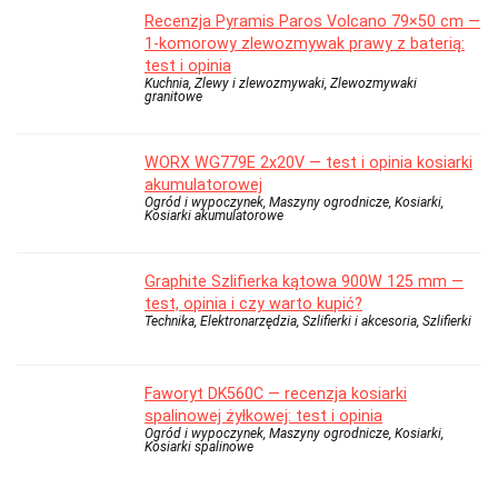
Recenzja Pyramis Paros Volcano 79×50 cm —
1-komorowy zlewozmywak prawy z baterią:
test i opinia
Kuchnia, Zlewy i zlewozmywaki, Zlewozmywaki
granitowe
WORX WG779E 2x20V — test i opinia kosiarki
akumulatorowej
Ogród i wypoczynek, Maszyny ogrodnicze, Kosiarki,
Kosiarki akumulatorowe
Graphite Szlifierka kątowa 900W 125 mm —
test, opinia i czy warto kupić?
Technika, Elektronarzędzia, Szlifierki i akcesoria, Szlifierki
Faworyt DK560C — recenzja kosiarki
spalinowej żyłkowej: test i opinia
Ogród i wypoczynek, Maszyny ogrodnicze, Kosiarki,
Kosiarki spalinowe