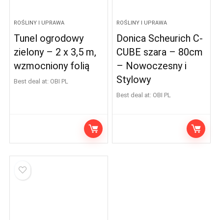
ROŚLINY I UPRAWA
ROŚLINY I UPRAWA
Tunel ogrodowy
Donica Scheurich C-
zielony – 2 x 3,5 m,
CUBE szara – 80cm
wzmocniony folią
– Nowoczesny i
Stylowy
Best deal at:
OBI PL
Best deal at:
OBI PL