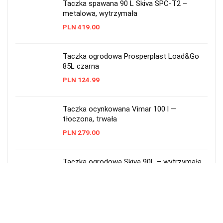
Taczka spawana 90 L Skiva SPC-T2 –
metalowa, wytrzymała
PLN
419.00
Taczka ogrodowa Prosperplast Load&Go
85L czarna
PLN
124.99
Taczka ocynkowana Vimar 100 l —
tłoczona, trwała
PLN
279.00
Taczka ogrodowa Skiva 90L – wytrzymała,
metalowa
PLN
228.00
Taczka ogrodowa plastikowa 55 l