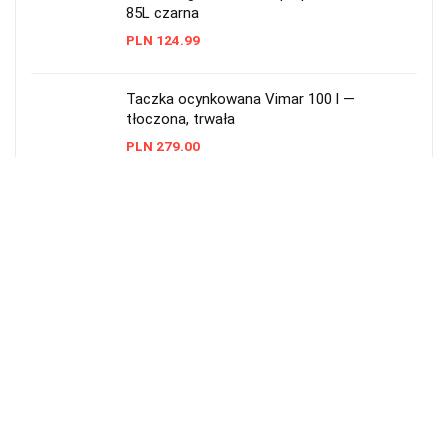
85L czarna
PLN
124.99
Taczka ocynkowana Vimar 100 l —
tłoczona, trwała
PLN
279.00
Taczka ogrodowa Skiva 90L – wytrzymała,
metalowa
PLN
228.00
Taczka ogrodowa plastikowa 55 l
Prosperplast czarna
PLN
48.99
Taczka ogrodowa 2-kołowa 290 l — solidna
i pojemna