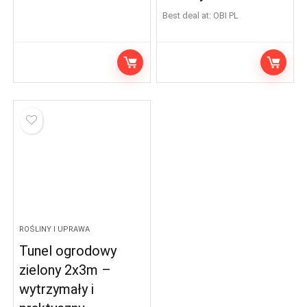
Best deal at:
OBI PL
ROŚLINY I UPRAWA
Tunel ogrodowy
zielony 2x3m –
wytrzymały i