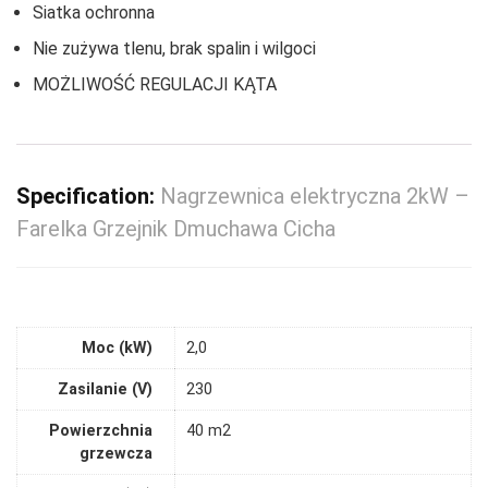
Siatka ochronna
Nie zużywa tlenu, brak spalin i wilgoci
MOŻLIWOŚĆ REGULACJI KĄTA
Specification:
Nagrzewnica elektryczna 2kW –
Farelka Grzejnik Dmuchawa Cicha
Moc (kW)
2,0
Zasilanie (V)
230
Powierzchnia
40 m2
grzewcza