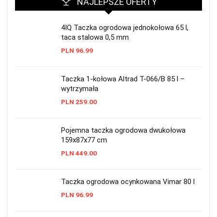
NAJLEPSZE OFERTY
4IQ Taczka ogrodowa jednokołowa 65 l,
taca stalowa 0,5 mm
PLN
96.99
Taczka 1-kołowa Altrad T-066/B 85 l –
wytrzymała
PLN
259.00
Pojemna taczka ogrodowa dwukołowa
159x87x77 cm
PLN
449.00
Taczka ogrodowa ocynkowana Vimar 80 l
PLN
96.99