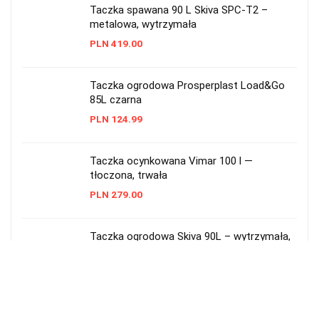
Taczka spawana 90 L Skiva SPC-T2 –
metalowa, wytrzymała
PLN
419.00
Taczka ogrodowa Prosperplast Load&Go
85L czarna
PLN
124.99
Taczka ocynkowana Vimar 100 l —
tłoczona, trwała
PLN
279.00
Taczka ogrodowa Skiva 90L – wytrzymała,
metalowa
PLN
228.00
Taczka ogrodowa plastikowa 55 l