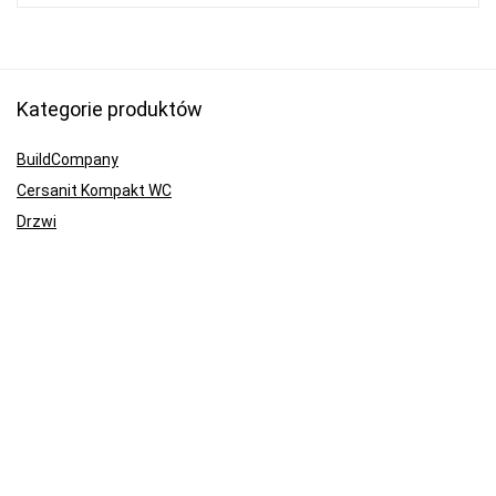
Kategorie produktów
BuildCompany
Cersanit Kompakt WC
Drzwi
Miski wiszące WC
Multinarzędzia
Nagrzewnice
Piły tarczowe i ukośnice
Przyciski stelaż WC Geberit
Rośliny i uprawa
Szlifierki kątowe
Wiertarko-wkrętarki akumulatorowe