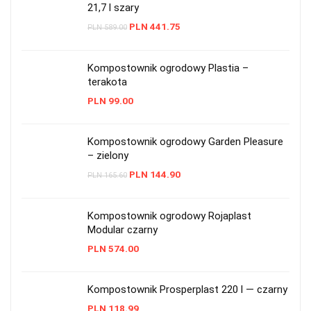
21,7 l szary
PLN
441.75
PLN
589.00
Kompostownik ogrodowy Plastia –
terakota
PLN
99.00
Kompostownik ogrodowy Garden Pleasure
– zielony
PLN
144.90
PLN
165.60
Kompostownik ogrodowy Rojaplast
Modular czarny
PLN
574.00
Kompostownik Prosperplast 220 l — czarny
PLN
118.99