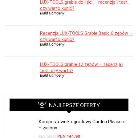
LUX-TOOLS grabie do liści — recenzja i test:
czy warto kupić?
Build Company
Recenzja LUX-TOOLS Grabie Basic 6 zębów —
czy warto kupić?
Build Company
LUX-TOOLS grabie 12 zębów — recenzja i
test: czy warto?
Build Company
NAJLEPSZE OFERTY
Kompostownik ogrodowy Garden Pleasure
– zielony
PLN
144.90
PLN
165.60