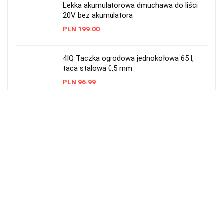
Lekka akumulatorowa dmuchawa do liści
20V bez akumulatora
PLN
199.00
4IQ Taczka ogrodowa jednokołowa 65 l,
taca stalowa 0,5 mm
PLN
96.99
Taczka 1-kołowa Altrad T-066/B 85 l –
wytrzymała
PLN
259.00
Pojemna taczka ogrodowa dwukołowa
159x87x77 cm
PLN
449.00
Taczka ogrodowa ocynkowana Vimar 80 l