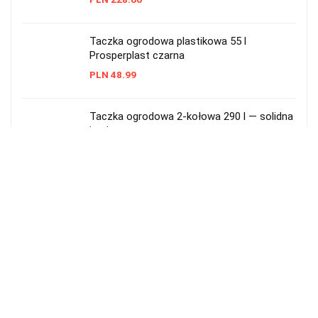
Taczka ogrodowa plastikowa 55 l
Prosperplast czarna
PLN
48.99
Taczka ogrodowa 2-kołowa 290 l — solidna
i pojemna
PLN
549.00
Kategorie produktów
BuildCompany
Cersanit Kompakt WC
Drzwi