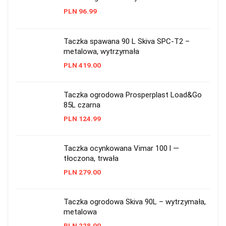
PLN
96.99
Taczka spawana 90 L Skiva SPC-T2 –
metalowa, wytrzymała
PLN
419.00
Taczka ogrodowa Prosperplast Load&Go
85L czarna
PLN
124.99
Taczka ocynkowana Vimar 100 l —
tłoczona, trwała
PLN
279.00
Taczka ogrodowa Skiva 90L – wytrzymała,
metalowa
PLN
228.00