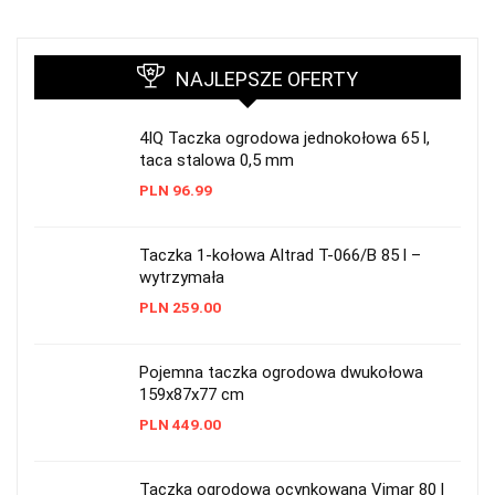
NAJLEPSZE OFERTY
4IQ Taczka ogrodowa jednokołowa 65 l,
taca stalowa 0,5 mm
PLN
96.99
Taczka 1-kołowa Altrad T-066/B 85 l –
wytrzymała
PLN
259.00
Pojemna taczka ogrodowa dwukołowa
159x87x77 cm
PLN
449.00
Taczka ogrodowa ocynkowana Vimar 80 l