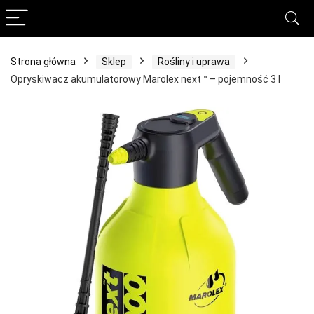
Strona główna
Sklep
Rośliny i uprawa
Opryskiwacz akumulatorowy Marolex next™ – pojemność 3 l