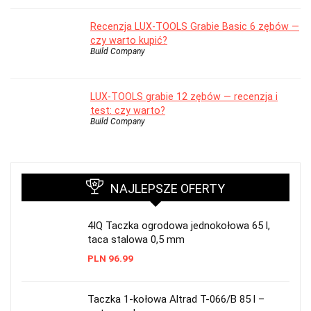
Recenzja LUX-TOOLS Grabie Basic 6 zębów —
czy warto kupić?
Build Company
LUX-TOOLS grabie 12 zębów — recenzja i
test: czy warto?
Build Company
NAJLEPSZE OFERTY
4IQ Taczka ogrodowa jednokołowa 65 l,
taca stalowa 0,5 mm
PLN
96.99
Taczka 1-kołowa Altrad T-066/B 85 l –