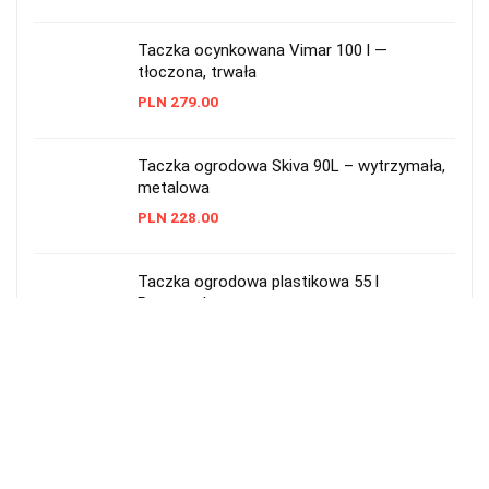
Taczka ocynkowana Vimar 100 l —
tłoczona, trwała
PLN
279.00
Taczka ogrodowa Skiva 90L – wytrzymała,
metalowa
PLN
228.00
Taczka ogrodowa plastikowa 55 l
Prosperplast czarna
PLN
48.99
Taczka ogrodowa 2-kołowa 290 l — solidna
i pojemna
PLN
549.00