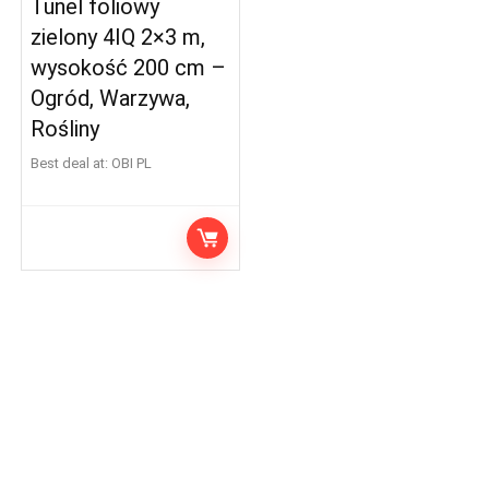
Tunel foliowy
zielony 4IQ 2×3 m,
wysokość 200 cm –
Ogród, Warzywa,
Rośliny
Best deal at:
OBI PL