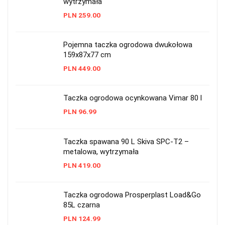
wytrzymała
PLN
259.00
Pojemna taczka ogrodowa dwukołowa
159x87x77 cm
PLN
449.00
Taczka ogrodowa ocynkowana Vimar 80 l
PLN
96.99
Taczka spawana 90 L Skiva SPC-T2 –
metalowa, wytrzymała
PLN
419.00
Taczka ogrodowa Prosperplast Load&Go
85L czarna
PLN
124.99