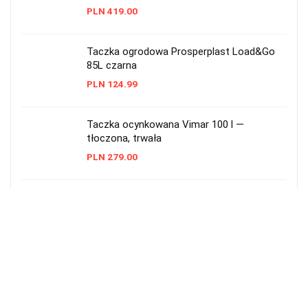
PLN
419.00
Taczka ogrodowa Prosperplast Load&Go
85L czarna
PLN
124.99
Taczka ocynkowana Vimar 100 l —
tłoczona, trwała
PLN
279.00
Taczka ogrodowa Skiva 90L – wytrzymała,
metalowa
PLN
228.00
Taczka ogrodowa plastikowa 55 l
Prosperplast czarna
PLN
48.99