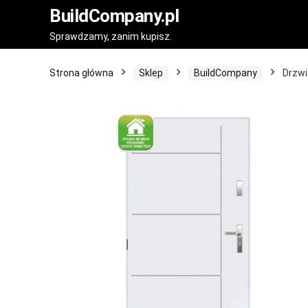
BuildCompany.pl
Sprawdzamy, zanim kupisz.
Strona główna
Sklep
BuildCompany
Drzwi