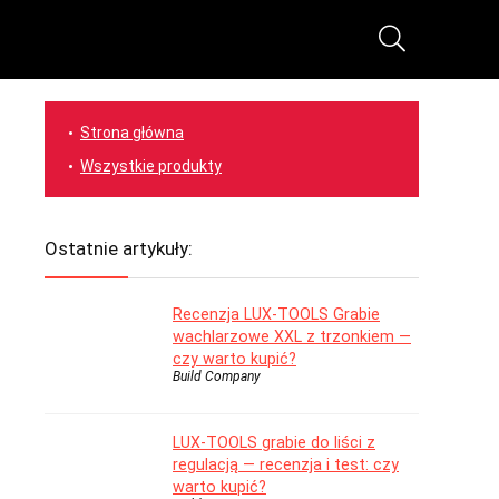
Strona główna
Wszystkie produkty
Ostatnie artykuły:
Recenzja LUX-TOOLS Grabie
wachlarzowe XXL z trzonkiem —
czy warto kupić?
Build Company
LUX-TOOLS grabie do liści z
regulacją — recenzja i test: czy
warto kupić?