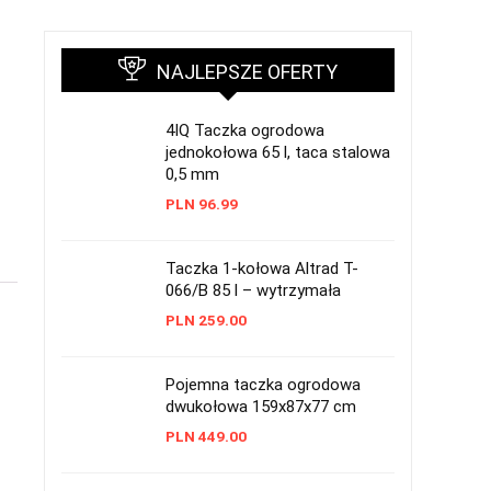
NAJLEPSZE OFERTY
4IQ Taczka ogrodowa
jednokołowa 65 l, taca stalowa
0,5 mm
PLN
96.99
Taczka 1-kołowa Altrad T-
066/B 85 l – wytrzymała
PLN
259.00
Pojemna taczka ogrodowa
dwukołowa 159x87x77 cm
PLN
449.00