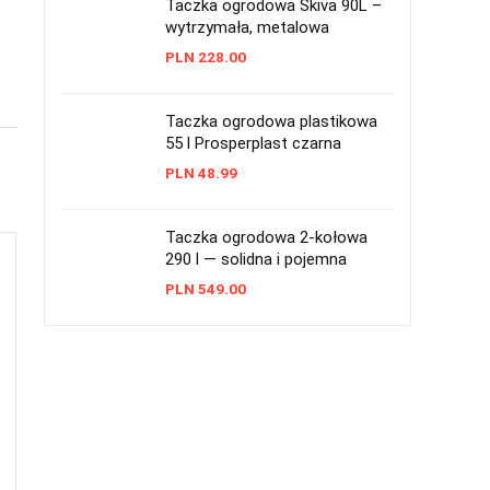
Taczka ogrodowa Skiva 90L –
wytrzymała, metalowa
PLN
228.00
Taczka ogrodowa plastikowa
55 l Prosperplast czarna
PLN
48.99
Taczka ogrodowa 2-kołowa
290 l — solidna i pojemna
PLN
549.00