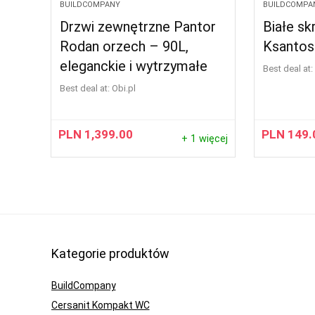
BUILDCOMPANY
BUILDCOMPA
Drzwi zewnętrzne Pantor
Białe s
Rodan orzech – 90L,
Ksantos
eleganckie i wytrzymałe
Best deal at:
Best deal at:
obi.pl
PLN
1,399.00
PLN
149.
+ 1 więcej
Kategorie produktów
BuildCompany
Cersanit Kompakt WC