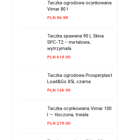
Taczka ogrodowa ocynkowana
Vimar 80 l
PLN
96.99
Taczka spawana 90 L Skiva
SPC-T2 – metalowa,
wytrzymała
PLN
419.00
Taczka ogrodowa Prosperplast
Load&Go 85L czarna
PLN
124.99
Taczka ocynkowana Vimar 100
l — tłoczona, trwała
PLN
279.00