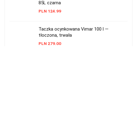
85L czarna
PLN
124.99
Taczka ocynkowana Vimar 100 l —
tłoczona, trwała
PLN
279.00
Taczka ogrodowa Skiva 90L – wytrzymała,
metalowa
PLN
228.00
Taczka ogrodowa plastikowa 55 l
Prosperplast czarna
PLN
48.99
Taczka ogrodowa 2-kołowa 290 l — solidna
i pojemna