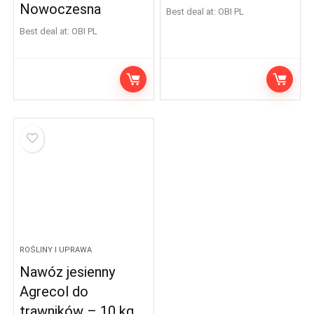
Nowoczesna
Best deal at:
OBI PL
Best deal at:
OBI PL
ROŚLINY I UPRAWA
Nawóz jesienny
Agrecol do
trawników – 10 kg