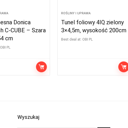
PRAWA
ROŚLINY I UPRAWA
esna Donica
Tunel foliowy 4IQ zielony
ch C-CUBE – Szara
3×4,5m, wysokość 200cm
54 cm
Best deal at:
OBI PL
OBI PL
Wyszukaj