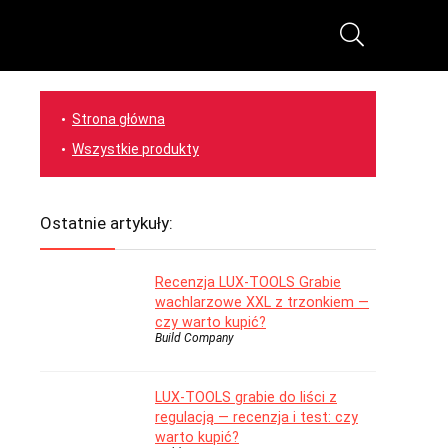
Strona główna
Wszystkie produkty
Ostatnie artykuły:
Recenzja LUX-TOOLS Grabie
wachlarzowe XXL z trzonkiem —
czy warto kupić?
Build Company
LUX-TOOLS grabie do liści z
regulacją — recenzja i test: czy
warto kupić?