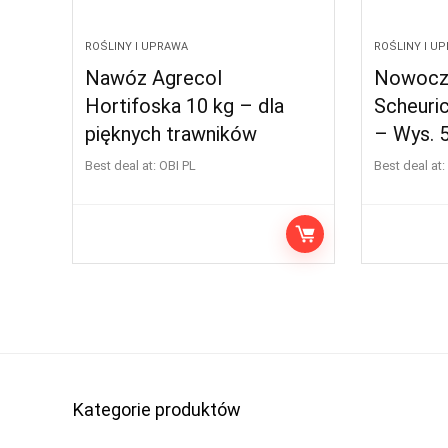
ROŚLINY I UPRAWA
ROŚLINY I U
Nawóz Agrecol
Nowocz
Hortifoska 10 kg – dla
Scheuri
pięknych trawników
– Wys. 
Best deal at:
OBI PL
Best deal at:
Kategorie produktów