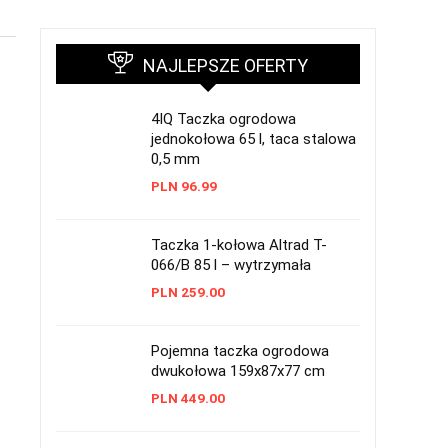
NAJLEPSZE OFERTY
4IQ Taczka ogrodowa
jednokołowa 65 l, taca stalowa
0,5 mm
PLN
96.99
Taczka 1-kołowa Altrad T-
066/B 85 l – wytrzymała
PLN
259.00
Pojemna taczka ogrodowa
dwukołowa 159x87x77 cm
PLN
449.00