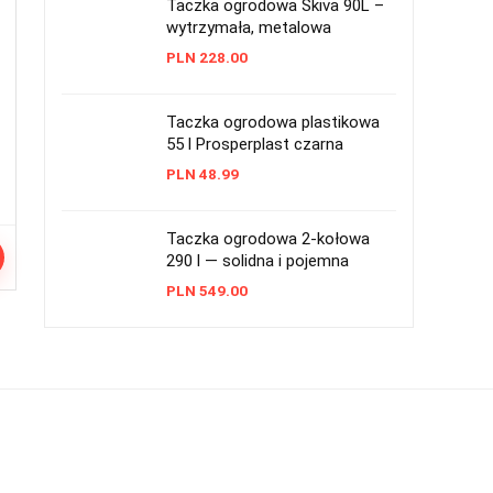
Taczka ogrodowa Skiva 90L –
wytrzymała, metalowa
PLN
228.00
Taczka ogrodowa plastikowa
55 l Prosperplast czarna
PLN
48.99
Taczka ogrodowa 2-kołowa
290 l — solidna i pojemna
PLN
549.00