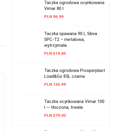
Taczka ogrodowa ocynkowana
Vimar 80 l
PLN
96.99
Taczka spawana 90 L Skiva
SPC-T2 – metalowa,
wytrzymała
PLN
419.00
Taczka ogrodowa Prosperplast
Load&Go 85L czarna
PLN
124.99
Taczka ocynkowana Vimar 100
l — tłoczona, trwała
PLN
279.00