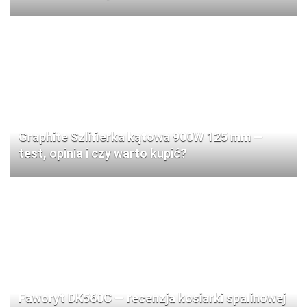
Graphite Szlifierka kątowa 900W 125 mm —
test, opinia i czy warto kupić?
Faworyt DK560C — recenzja kosiarki spalinowej