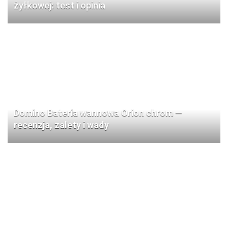
żyłkowej: test i opinia
Domino Bateria wannowa Orion chrom —
recenzja, zalety i wady