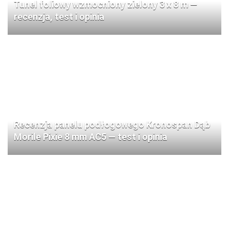
Tunel foliowy wzmocniony zielony 3 x 8 m —
recenzja, test i opinia
Recenzja panelu podłogowego Kronospan Dąb
Morile Pixie 8 mm AC5 — test i opinia