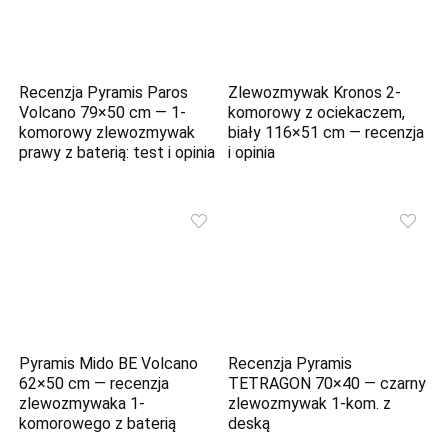
Recenzja Pyramis Paros
Zlewozmywak Kronos 2-
Volcano 79×50 cm — 1-
komorowy z ociekaczem,
komorowy zlewozmywak
biały 116×51 cm — recenzja
prawy z baterią: test i opinia
i opinia
Pyramis Mido BE Volcano
Recenzja Pyramis
62×50 cm — recenzja
TETRAGON 70×40 — czarny
zlewozmywaka 1-
zlewozmywak 1-kom. z
komorowego z baterią
deską