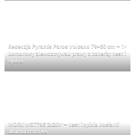
Recenzja Pyramis Paros Volcano 79×50 cm — 1-
komorowy zlewozmywak prawy z baterią: test i
opinia
WORX WG779E 2x20V — test i opinia kosiarki
akumulatorowej