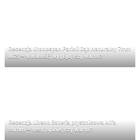
Recenzja Kronospan Parioli Dąb Naturalny 7mm
AC5 — trwałość, wygląd, czy warto?
Recenzja Liveno Bateria prysznicowa Alfa
chrom — test, opinie, czy warto?