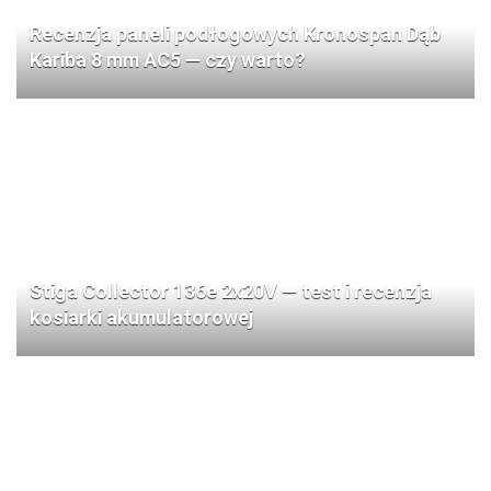
Recenzja paneli podłogowych Kronospan Dąb
Kariba 8 mm AC5 — czy warto?
Stiga Collector 136e 2x20V — test i recenzja
kosiarki akumulatorowej