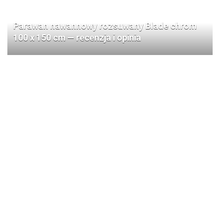
Parawan nawannowy rozsuwany Blade chrom
100 x 150 cm — recenzja i opinia
BlitzWolf BW-P23 — recenzja 100W 14000mAh
powerbanka z inteligentnym wyświetlaczem, 1
wejściem i 2 wyjściami