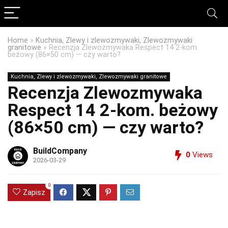
Home
»
Kuchnia, Zlewy i zlewozmywaki, Zlewozmywaki
granitowe
»
Recenzja Zlewozmywaka Respect 14 2-kom.
beżowy (86×50 cm) — czy warto?
Kuchnia, Zlewy i zlewozmywaki, Zlewozmywaki granitowe
Recenzja Zlewozmywaka
Respect 14 2-kom. beżowy
(86×50 cm) — czy warto?
BuildCompany
0
Views
2026-03-29
0
Zapisz