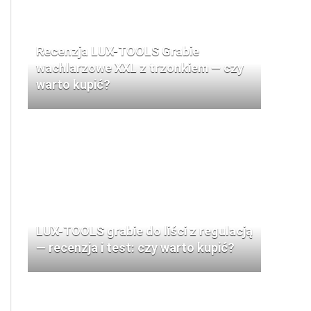
Recenzja LUX-TOOLS Grabie
wachlarzowe XXL z trzonkiem — czy
warto kupić?
LUX-TOOLS grabie do liści z regulacją
— recenzja i test: czy warto kupić?