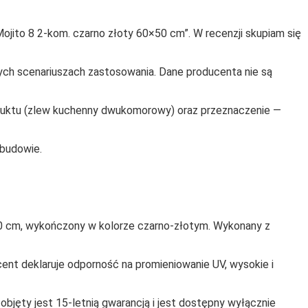
ito 8 2‑kom. czarno złoty 60×50 cm”. W recenzji skupiam się
ych scenariuszach zastosowania. Dane producenta nie są
oduktu (zlew kuchenny dwukomorowy) oraz przeznaczenie —
abudowie.
cm, wykończony w kolorze czarno‑złotym. Wykonany z
cent deklaruje odporność na promieniowanie UV, wysokie i
objęty jest 15‑letnią gwarancją i jest dostępny wyłącznie