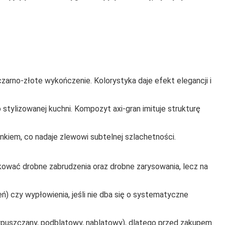
arno‑złote wykończenie. Kolorystyka daje efekt elegancji i
tylizowanej kuchni. Kompozyt axi‑gran imituje strukturę
kiem, co nadaje zlewowi subtelnej szlachetności.
kować drobne zabrudzenia oraz drobne zarysowania, lecz na
ń) czy wypłowienia, jeśli nie dba się o systematyczne
(wpuszczany, podblatowy, nablatowy), dlatego przed zakupem