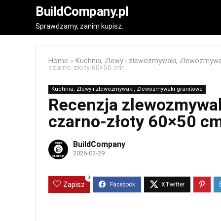
BuildCompany.pl
Sprawdzamy, zanim kupisz.
Home
»
Kuchnia, Zlewy i zlewozmywaki, Zlewozmywa
czarno‑złoty 60×50 cm
Kuchnia, Zlewy i zlewozmywaki, Zlewozmywaki granitowe
Recenzja zlewozmywak
czarno‑złoty 60×50 c
BuildCompany
2026-03-29
0
Zapisz