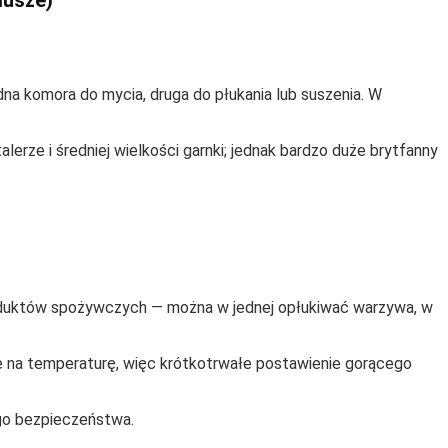
iusze)
na komora do mycia, druga do płukania lub suszenia. W
lerze i średniej wielkości garnki; jednak bardzo duże brytfanny
oduktów spożywczych — można w jednej opłukiwać warzywa, w
e na temperaturę, więc krótkotrwałe postawienie gorącego
go bezpieczeństwa.