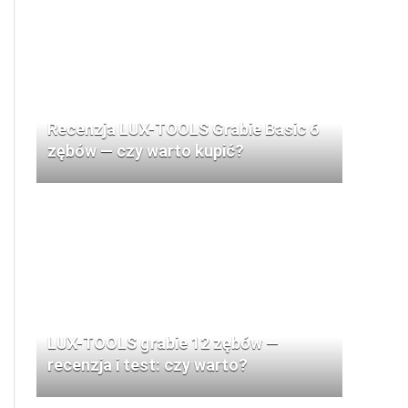
Recenzja LUX-TOOLS Grabie Basic 6
zębów — czy warto kupić?
LUX-TOOLS grabie 12 zębów —
recenzja i test: czy warto?