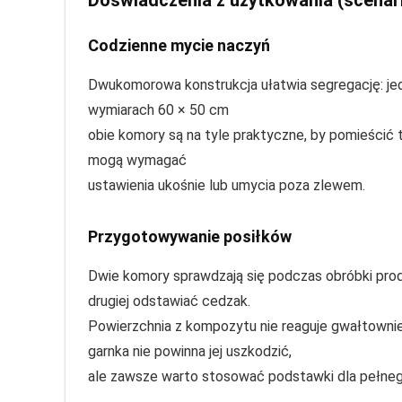
Doświadczenia z użytkowania (scenar
Codzienne mycie naczyń
Dwukomorowa konstrukcja ułatwia segregację: jed
wymiarach 60 × 50 cm
obie komory są na tyle praktyczne, by pomieścić ta
mogą wymagać
ustawienia ukośnie lub umycia poza zlewem.
Przygotowywanie posiłków
Dwie komory sprawdzają się podczas obróbki pr
drugiej odstawiać cedzak.
Powierzchnia z kompozytu nie reaguje gwałtowni
garnka nie powinna jej uszkodzić,
ale zawsze warto stosować podstawki dla pełne