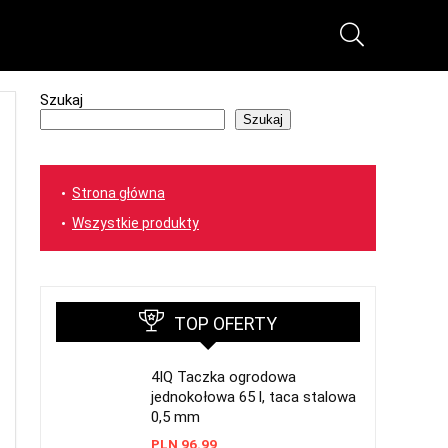
Szukaj
Szukaj
Strona główna
Wszystkie produkty
TOP OFERTY
4IQ Taczka ogrodowa
jednokołowa 65 l, taca stalowa
0,5 mm
PLN
96.99