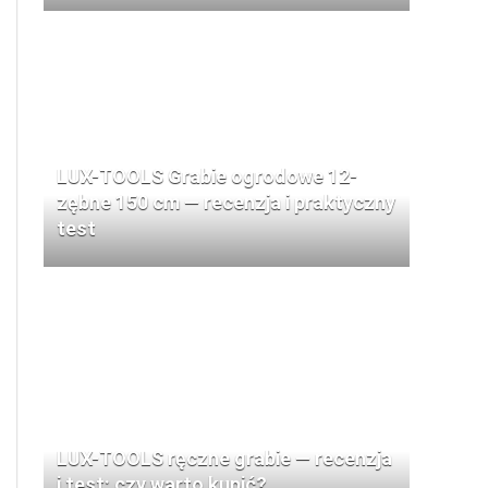
LUX-TOOLS Grabie ogrodowe 12-
zębne 150 cm — recenzja i praktyczny
test
LUX-TOOLS ręczne grabie — recenzja
i test: czy warto kupić?