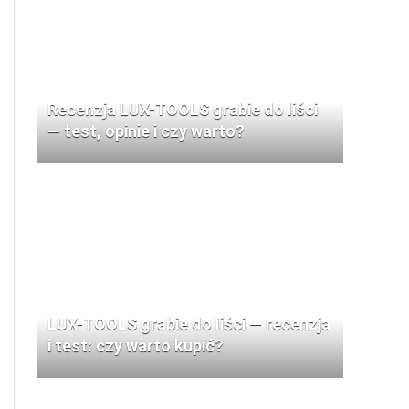
Recenzja LUX-TOOLS grabie do liści
— test, opinie i czy warto?
LUX-TOOLS grabie do liści — recenzja
i test: czy warto kupić?