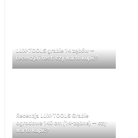
LUX-TOOLS grabie 14 zębów —
recenzja i test: czy warto kupić?
Recenzja LUX-TOOLS Grabie
ogrodowe 140 cm (14-zębne) — czy
warto kupić?