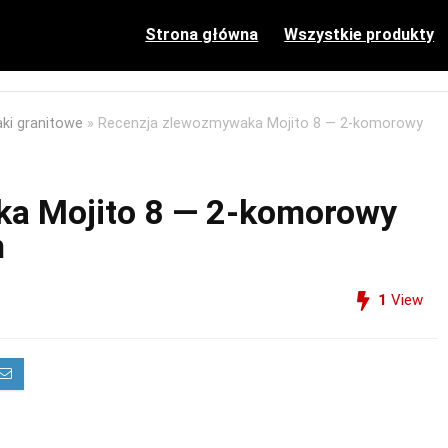
Strona główna
Wszystkie produkty
ki granitowe
»
Recenzja zlewozmywaka Mojito 8 — 2‑komorowy
a Mojito 8 — 2‑komorowy
m
1
View