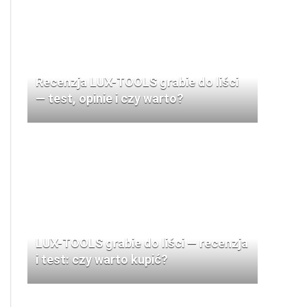
Recenzja LUX-TOOLS grabie do liści
— test, opinie i czy warto?
LUX-TOOLS grabie do liści — recenzja
i test: czy warto kupić?