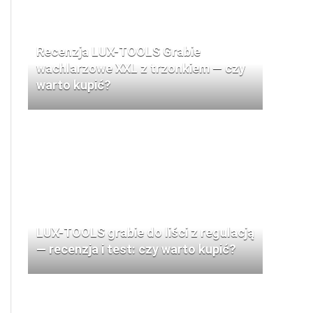
Recenzja LUX-TOOLS Grabie
wachlarzowe XXL z trzonkiem — czy
warto kupić?
LUX-TOOLS grabie do liści z regulacją
— recenzja i test: czy warto kupić?