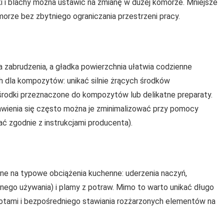
 i blachy można ustawić na zmianę w dużej komorze. Mniejsze
orze bez zbytniego ograniczania przestrzeni pracy.
a zabrudzenia, a gładka powierzchnia ułatwia codzienne
h dla kompozytów: unikać silnie żrących środków
rodki przeznaczone do kompozytów lub delikatne preparaty.
ojawienia się często można je zminimalizować przy pomocy
 zgodnie z instrukcjami producenta).
ne na typowe obciążenia kuchenne: uderzenia naczyń,
nego używania) i plamy z potraw. Mimo to warto unikać długo
otami i bezpośredniego stawiania rozżarzonych elementów na