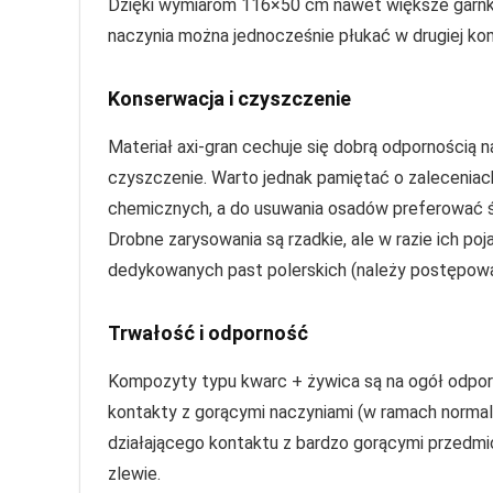
Dzięki wymiarom 116×50 cm nawet większe garnki
naczynia można jednocześnie płukać w drugiej kom
Konserwacja i czyszczenie
Materiał axi-gran cechuje się dobrą odpornością n
czyszczenie. Warto jednak pamiętać o zaleceniac
chemicznych, a do usuwania osadów preferować ś
Drobne zarysowania są rzadkie, ale w razie ich p
dedykowanych past polerskich (należy postępować
Trwałość i odporność
Kompozyty typu kwarc + żywica są na ogół odpor
kontakty z gorącymi naczyniami (w ramach normal
działającego kontaktu z bardzo gorącymi przedmi
zlewie.