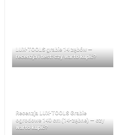
LUX-TOOLS grabie 14 zębów —
recenzja i test: czy warto kupić?
Recenzja LUX-TOOLS Grabie
ogrodowe 140 cm (14-zębne) — czy
warto kupić?