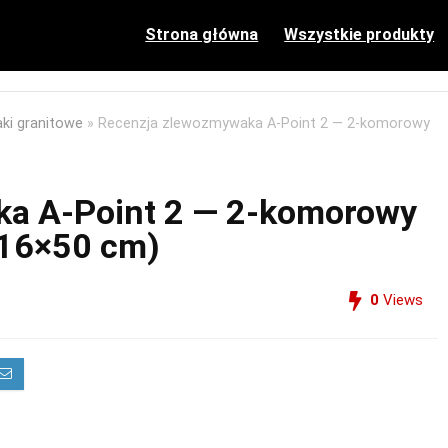
Strona główna
Wszystkie produkty
ki granitowe
»
Recenzja zlewozmywaka A-Point 2 — 2-komorowy
a A-Point 2 — 2-komorowy
116×50 cm)
0
Views