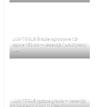
LUX-TOOLS Grabie ogrodowe 12-
zębne 150 cm — recenzja i praktyczny
test
LUX-TOOLS ręczne grabie — recenzja
i test: czy warto kupić?