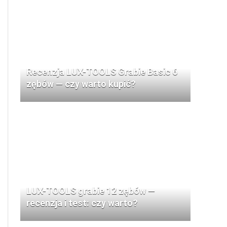
Recenzja LUX-TOOLS Grabie Basic 6
zębów — czy warto kupić?
LUX-TOOLS grabie 12 zębów —
recenzja i test: czy warto?