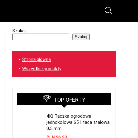
Szukaj
Szukaj
Strona główna
Wszystkie produkty
TOP OFERTY
4IQ Taczka ogrodowa
jednokołowa 65 l, taca stalowa
0,5 mm
PLN
96.99