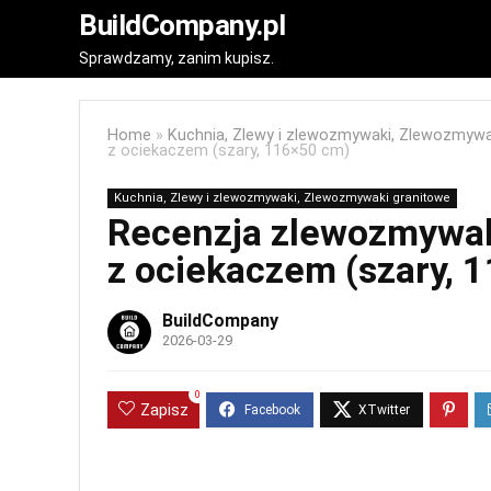
BuildCompany.pl
Sprawdzamy, zanim kupisz.
Home
»
Kuchnia, Zlewy i zlewozmywaki, Zlewozmywa
z ociekaczem (szary, 116×50 cm)
Kuchnia, Zlewy i zlewozmywaki, Zlewozmywaki granitowe
Recenzja zlewozmywak
z ociekaczem (szary, 
BuildCompany
2026-03-29
0
Zapisz