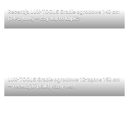
Recenzja LUX-TOOLS Grabie ogrodowe 140 cm
(14-zębne) — czy warto kupić?
LUX-TOOLS Grabie ogrodowe 12-zębne 150 cm
— recenzja i praktyczny test