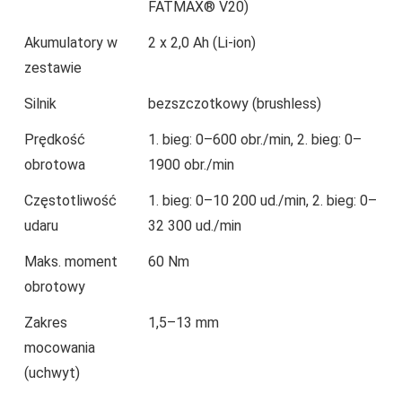
FATMAX® V20)
Akumulatory w
2 x 2,0 Ah (Li-ion)
zestawie
Silnik
bezszczotkowy (brushless)
Prędkość
1. bieg: 0–600 obr./min, 2. bieg: 0–
obrotowa
1900 obr./min
Częstotliwość
1. bieg: 0–10 200 ud./min, 2. bieg: 0–
udaru
32 300 ud./min
Maks. moment
60 Nm
obrotowy
Zakres
1,5–13 mm
mocowania
(uchwyt)