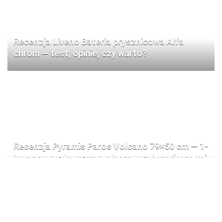
Recenzja Liveno Bateria prysznicowa Alfa
chrom — test, opinie, czy warto?
Recenzja Pyramis Paros Volcano 79×50 cm — 1-
komorowy zlewozmywak prawy z baterią: test i
opinia