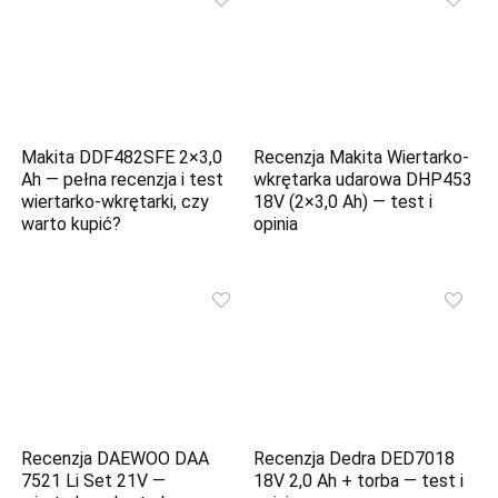
Makita DDF482SFE 2×3,0
Recenzja Makita Wiertarko-
Ah — pełna recenzja i test
wkrętarka udarowa DHP453
wiertarko-wkrętarki, czy
18V (2×3,0 Ah) — test i
warto kupić?
opinia
Recenzja DAEWOO DAA
Recenzja Dedra DED7018
7521 Li Set 21V —
18V 2,0 Ah + torba — test i