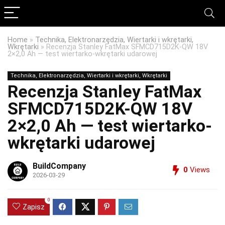
Home
»
Technika, Elektronarzędzia, Wiertarki i wkrętarki,
Wkrętarki
»
Recenzja Stanley FatMax SFMCD715D2K-QW 18V
2×2,0 Ah — test wiertarko-wkrętarki udarowej
Technika, Elektronarzędzia, Wiertarki i wkrętarki, Wkrętarki
Recenzja Stanley FatMax
SFMCD715D2K-QW 18V
2×2,0 Ah — test wiertarko-
wkrętarki udarowej
BuildCompany
0
Views
2026-03-29
0
Zapisz