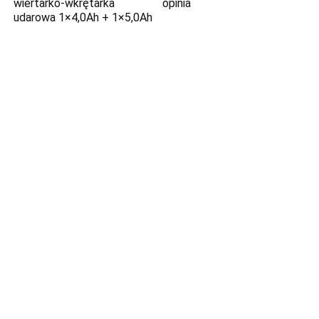
wiertarko-wkrętarka
opinia
udarowa 1×4,0Ah + 1×5,0Ah