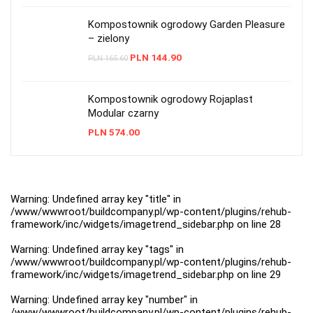
Kompostownik ogrodowy Garden Pleasure
– zielony
PLN
144.90
PLN
165.60
Kompostownik ogrodowy Rojaplast
Modular czarny
PLN
574.00
Warning
: Undefined array key "title" in
/www/wwwroot/buildcompany.pl/wp-content/plugins/rehub-
framework/inc/widgets/imagetrend_sidebar.php
on line
28
Warning
: Undefined array key "tags" in
/www/wwwroot/buildcompany.pl/wp-content/plugins/rehub-
framework/inc/widgets/imagetrend_sidebar.php
on line
29
Warning
: Undefined array key "number" in
/www/wwwroot/buildcompany.pl/wp-content/plugins/rehub-