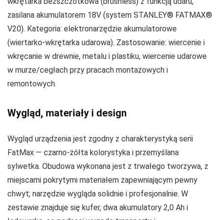
wkrętarka bezszczotkowa (brushless) z funkcją udaru,
zasilana akumulatorem 18V (system STANLEY® FATMAX®
V20). Kategoria: elektronarzędzie akumulatorowe
(wiertarko-wkrętarka udarowa). Zastosowanie: wiercenie i
wkręcanie w drewnie, metalu i plastiku, wiercenie udarowe
w murze/cegłach przy pracach montażowych i
remontowych.
Wygląd, materiały i design
Wygląd urządzenia jest zgodny z charakterystyką serii
FatMax — czarno-żółta kolorystyka i przemyślana
sylwetka. Obudowa wykonana jest z trwałego tworzywa, z
miejscami pokrytymi materiałem zapewniającym pewny
chwyt; narzędzie wygląda solidnie i profesjonalnie. W
zestawie znajduje się kufer, dwa akumulatory 2,0 Ah i