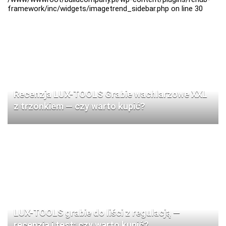
framework/inc/widgets/imagetrend_sidebar.php
on line
30
Recenzja LUX-TOOLS Grabie wachlarzowe XXL
z trzonkiem — czy warto kupić?
LUX-TOOLS grabie do liści z regulacją —
recenzja i test: czy warto kupić?