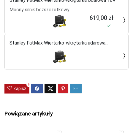
Stanley FatMax Wiertarko-wkrętarka Udarowa 18V
Mocny silnik bezszczotkowy
619,00 zł
Stanley FatMax Wiertarko-wkrętarka udarowa
SFMCD715D2K-QW 18V 2x2,0 Ah
0
Zapisz
Powiązane artykuły