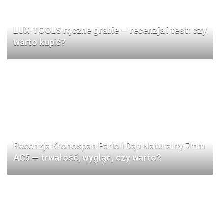
LUX-TOOLS ręczne grabie — recenzja i test: czy
warto kupić?
Recenzja Kronospan Parioli Dąb Naturalny 7mm
AC5 — trwałość, wygląd, czy warto?