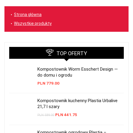
Strona główna
Wszystkie produkty
TOP OFERTY
Kompostownik Worm Esschert Design —
do domu i ogrodu
PLN
779.00
Kompostownik kuchenny Plastia Urbalive
21,7 l szary
PLN
441.75
PLN
589.00
Kompostownik ogrodowy Plastia –