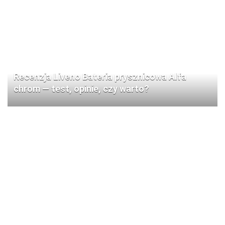
Recenzja Liveno Bateria prysznicowa Alfa
chrom — test, opinie, czy warto?
Recenzja Pyramis Paros Volcano 79×50 cm — 1-
komorowy zlewozmywak prawy z baterią: test i
opinia