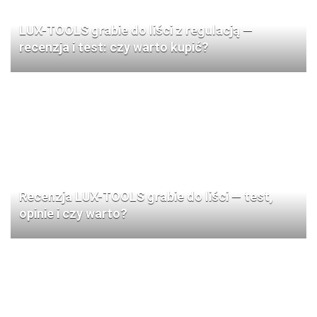
LUX-TOOLS grabie do liści z regulacją —
recenzja i test: czy warto kupić?
Recenzja LUX-TOOLS grabie do liści — test,
opinie i czy warto?