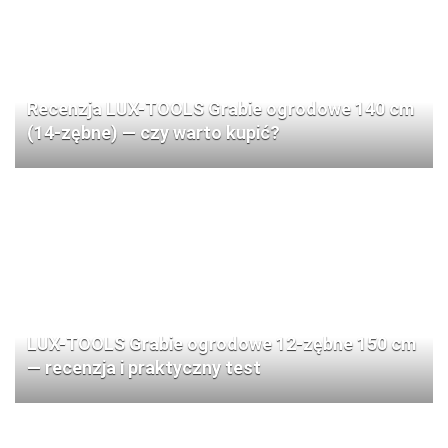
Recenzja LUX-TOOLS Grabie ogrodowe 140 cm
(14-zębne) — czy warto kupić?
LUX-TOOLS Grabie ogrodowe 12-zębne 150 cm
— recenzja i praktyczny test