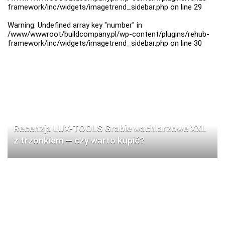
framework/inc/widgets/imagetrend_sidebar.php
on line
29
Warning
: Undefined array key "number" in
/www/wwwroot/buildcompany.pl/wp-content/plugins/rehub-
framework/inc/widgets/imagetrend_sidebar.php
on line
30
Recenzja LUX-TOOLS Grabie wachlarzowe XXL
z trzonkiem — czy warto kupić?