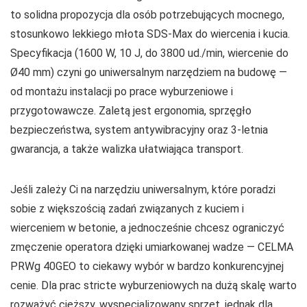
to solidna propozycja dla osób potrzebujących mocnego,
stosunkowo lekkiego młota SDS‑Max do wiercenia i kucia.
Specyfikacja (1600 W, 10 J, do 3800 ud./min, wiercenie do
Ø40 mm) czyni go uniwersalnym narzędziem na budowę —
od montażu instalacji po prace wyburzeniowe i
przygotowawcze. Zaletą jest ergonomia, sprzęgło
bezpieczeństwa, system antywibracyjny oraz 3‑letnia
gwarancja, a także walizka ułatwiająca transport.
Jeśli zależy Ci na narzędziu uniwersalnym, które poradzi
sobie z większością zadań związanych z kuciem i
wierceniem w betonie, a jednocześnie chcesz ograniczyć
zmęczenie operatora dzięki umiarkowanej wadze — CELMA
PRWg 40GEO to ciekawy wybór w bardzo konkurencyjnej
cenie. Dla prac stricte wyburzeniowych na dużą skalę warto
rozważyć cięższy, wyspecjalizowany sprzęt, jednak dla