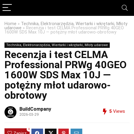
Home
»
Technika, Elektronarzędzia, Wiertarki i wkrętarki, Młoty
udarowe
»
Recenzja i test CELMA Professional PRWg 40GEO
1600W SDS Max 10J — potężny młot udarowo-obrotowy
Technika, Elektronarzędzia, Wiertarki i wkrętarki, Młoty udarowe
Recenzja i test CELMA
Professional PRWg 40GEO
1600W SDS Max 10J —
potężny młot udarowo-
obrotowy
BuildCompany
5
Views
2026-03-29
0
Zapisz