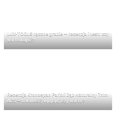
LUX-TOOLS ręczne grabie — recenzja i test: czy
warto kupić?
Recenzja Kronospan Parioli Dąb Naturalny 7mm
AC5 — trwałość, wygląd, czy warto?