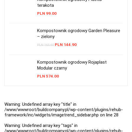
terakota
PLN
99.00
Kompostownik ogrodowy Garden Pleasure
– zielony
PLN
144.90
PLN
165.60
Kompostownik ogrodowy Rojaplast
Modular czarny
PLN
574.00
Warning
: Undefined array key "title" in
/www/wwwroot/buildcompany.pl/wp-content/plugins/rehub-
framework/inc/widgets/imagetrend_sidebar.php
on line
28
Warning
: Undefined array key "tags" in
/www/wwwroot/buildcompany.pl/wp-content/plugins/rehub-