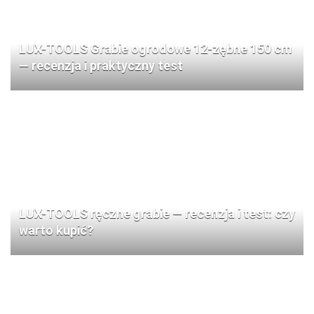
LUX-TOOLS Grabie ogrodowe 12-zębne 150 cm
— recenzja i praktyczny test
LUX-TOOLS ręczne grabie — recenzja i test: czy
warto kupić?