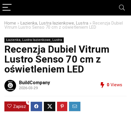
Home
»
Łazienka, Lustra łazienkowe, Lustra
»
Recenzja Dubiel
Vitrum Lustro Senso 70 cm z oświetleniem LED
Łazienka, Lustra łazienkowe, Lustra
Recenzja Dubiel Vitrum
Lustro Senso 70 cm z
oświetleniem LED
BuildCompany
0
Views
2026-03-29
0
Zapisz