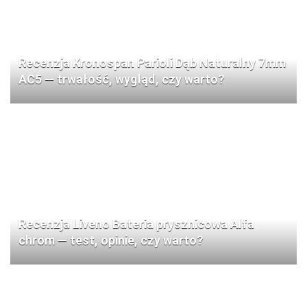
Recenzja Kronospan Parioli Dąb Naturalny 7mm
AC5 — trwałość, wygląd, czy warto?
Recenzja Liveno Bateria prysznicowa Alfa
chrom — test, opinie, czy warto?