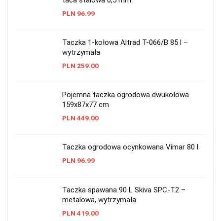
taca stalowa 0,5 mm
PLN
96.99
Taczka 1-kołowa Altrad T-066/B 85 l –
wytrzymała
PLN
259.00
Pojemna taczka ogrodowa dwukołowa
159x87x77 cm
PLN
449.00
Taczka ogrodowa ocynkowana Vimar 80 l
PLN
96.99
Taczka spawana 90 L Skiva SPC-T2 –
metalowa, wytrzymała
PLN
419.00