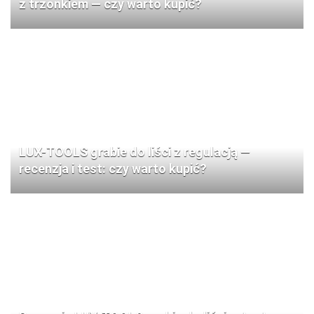
z trzonkiem — czy warto kupić?
LUX-TOOLS grabie do liści z regulacją —
recenzja i test: czy warto kupić?