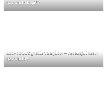
czy warto kupić?
LUX-TOOLS grabie 12 zębów — recenzja i test:
czy warto?