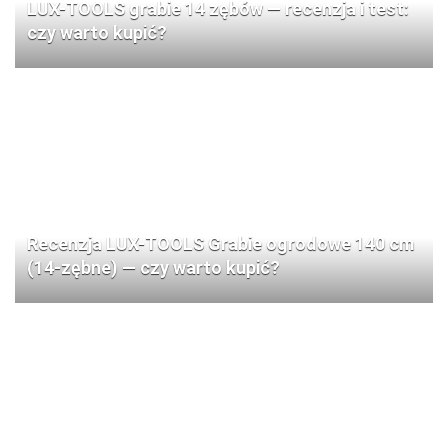
LUX-TOOLS grabie 14 zębów — recenzja i test:
czy warto kupić?
Recenzja LUX-TOOLS Grabie ogrodowe 140 cm
(14-zębne) — czy warto kupić?