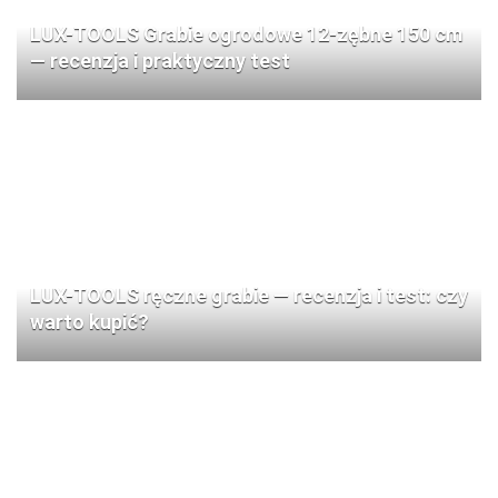
LUX-TOOLS Grabie ogrodowe 12-zębne 150 cm
— recenzja i praktyczny test
LUX-TOOLS ręczne grabie — recenzja i test: czy
warto kupić?