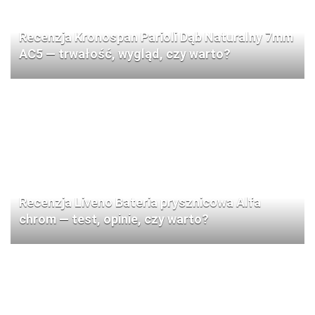
Recenzja Kronospan Parioli Dąb Naturalny 7mm
AC5 — trwałość, wygląd, czy warto?
Recenzja Liveno Bateria prysznicowa Alfa
chrom — test, opinie, czy warto?