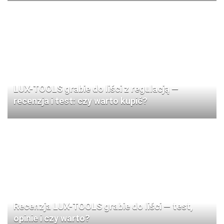
LUX-TOOLS grabie do liści z regulacją —
recenzja i test: czy warto kupić?
Recenzja LUX-TOOLS grabie do liści — test,
opinie i czy warto?