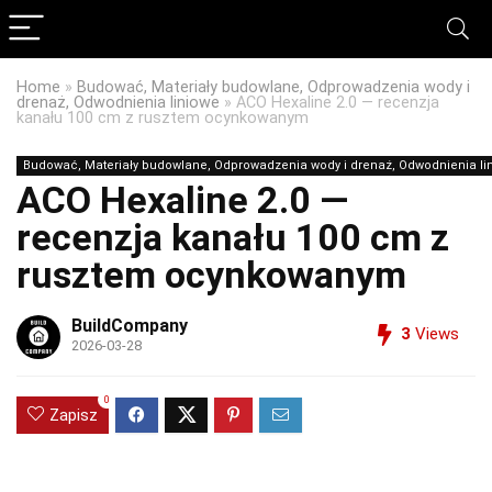
Home
»
Budować, Materiały budowlane, Odprowadzenia wody i
drenaż, Odwodnienia liniowe
»
ACO Hexaline 2.0 — recenzja
kanału 100 cm z rusztem ocynkowanym
Budować, Materiały budowlane, Odprowadzenia wody i drenaż, Odwodnienia li
ACO Hexaline 2.0 —
recenzja kanału 100 cm z
rusztem ocynkowanym
BuildCompany
3
Views
2026-03-28
0
Zapisz