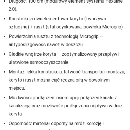
Długość: 100 cm (modułowy element systemu Hexaline
2.0).
Konstrukcja dwuelementowa: koryto (tworzywo
sztuczne) + ruszt (stal ocynkowana, powłoka Microgrip).
Powierzchnia rusztu z technologią Microgrip —
antypoślizgowość nawet w deszczu.
Gładkie wnętrze koryta — zoptymalizowany przepływ i
ułatwione samooczyszczanie.
Montaż: lekka konstrukcja, łatwość transportu i montażu;
koryto i ruszt można ciąć ręczną piłą w dowolnym
miejscu.
Możliwości podłączeń: osiem opcji połączeń kanału z
kanalizacją oraz możliwość podłączenia odpływu w dnie
koryta.
Odporność: materiał odporny na mróz, korozję i