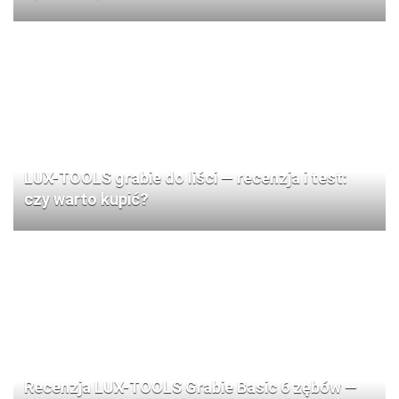
LUX-TOOLS grabie do liści — recenzja i test:
czy warto kupić?
Recenzja LUX-TOOLS Grabie Basic 6 zębów —