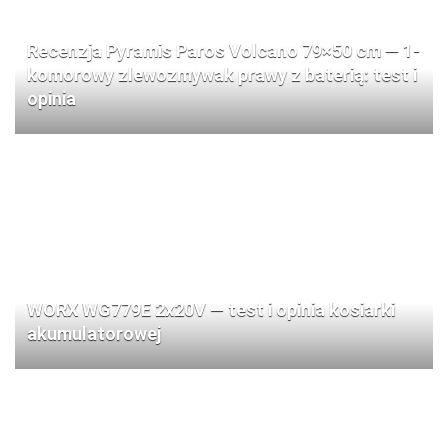
Recenzja Pyramis Paros Volcano 79×50 cm — 1-
komorowy zlewozmywak prawy z baterią: test i
opinia
WORX WG779E 2x20V — test i opinia kosiarki
akumulatorowej