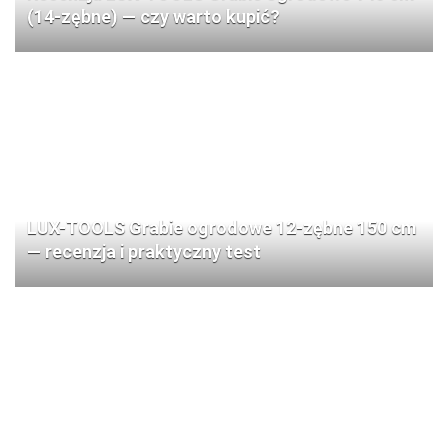
(14-zębne) — czy warto kupić?
LUX-TOOLS Grabie ogrodowe 12-zębne 150 cm
— recenzja i praktyczny test