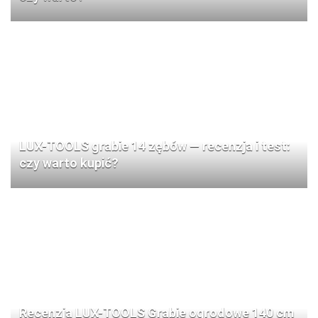
LUX-TOOLS grabie 14 zębów — recenzja i test:
czy warto kupić?
Recenzja LUX-TOOLS Grabie ogrodowe 140 cm