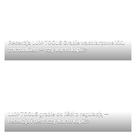
Recenzja LUX-TOOLS Grabie wachlarzowe XXL
z trzonkiem — czy warto kupić?
LUX-TOOLS grabie do liści z regulacją —
recenzja i test: czy warto kupić?