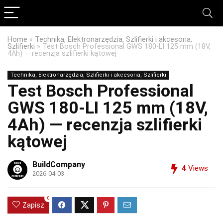
Home
»
Technika, Elektronarzędzia, Szlifierki i akcesoria,
Szlifierki
»
Test Bosch Professional GWS 180‑LI 125 mm (18V,
4Ah) — recenzja szlifierki kątowej
Technika, Elektronarzędzia, Szlifierki i akcesoria, Szlifierki
Test Bosch Professional
GWS 180‑LI 125 mm (18V,
4Ah) — recenzja szlifierki
kątowej
BuildCompany
4
Views
2026-04-03
0
Zapisz