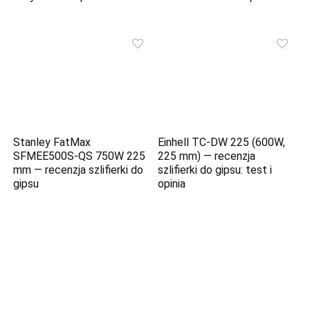
Stanley FatMax
Einhell TC-DW 225 (600W,
SFMEE500S-QS 750W 225
225 mm) — recenzja
mm — recenzja szlifierki do
szlifierki do gipsu: test i
gipsu
opinia