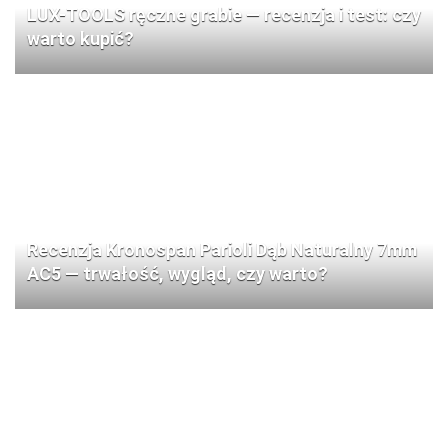
LUX-TOOLS ręczne grabie — recenzja i test: czy
warto kupić?
Recenzja Kronospan Parioli Dąb Naturalny 7mm
AC5 — trwałość, wygląd, czy warto?