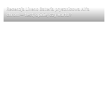
Recenzja Liveno Bateria prysznicowa Alfa
chrom — test, opinie, czy warto?
Recenzja Pyramis Paros Volcano 79×50 cm — 1-
komorowy zlewozmywak prawy z baterią: test i
opinia