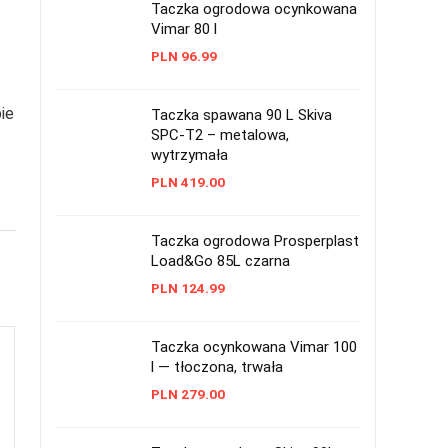
Taczka ogrodowa ocynkowana
Vimar 80 l
PLN
96.99
ie
Taczka spawana 90 L Skiva
SPC-T2 – metalowa,
wytrzymała
PLN
419.00
Taczka ogrodowa Prosperplast
Load&Go 85L czarna
PLN
124.99
Taczka ocynkowana Vimar 100
l — tłoczona, trwała
PLN
279.00