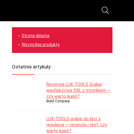
Strona główna
Wszystkie produkty
Ostatnie artykuły:
Recenzja LUX-TOOLS Grabie
wachlarzowe XXL z trzonkiem —
czy warto kupić?
Build Company
LUX-TOOLS grabie do liści z
regulacją — recenzja i test: czy
warto kupić?