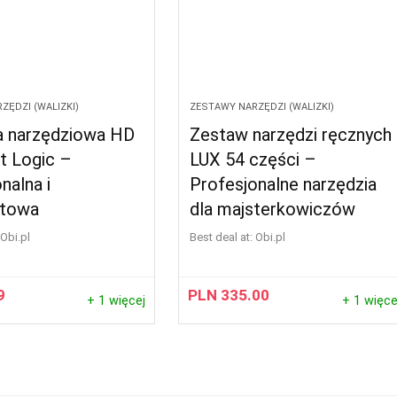
ZĘDZI (WALIZKI)
ZESTAWY NARZĘDZI (WALIZKI)
a narzędziowa HD
Zestaw narzędzi ręcznych
 Logic –
LUX 54 części –
nalna i
Profesjonalne narzędzia
towa
dla majsterkowiczów
obi.pl
Best deal at:
obi.pl
9
PLN
335.00
+ 1 więcej
+ 1 więce