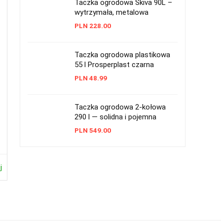
Taczka ogrodowa Skiva 90L –
wytrzymała, metalowa
PLN
228.00
Taczka ogrodowa plastikowa
55 l Prosperplast czarna
PLN
48.99
Taczka ogrodowa 2-kołowa
290 l — solidna i pojemna
PLN
549.00
j