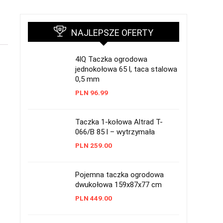
NAJLEPSZE OFERTY
4IQ Taczka ogrodowa
jednokołowa 65 l, taca stalowa
0,5 mm
PLN
96.99
Taczka 1-kołowa Altrad T-
066/B 85 l – wytrzymała
PLN
259.00
Pojemna taczka ogrodowa
dwukołowa 159x87x77 cm
PLN
449.00