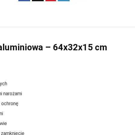
 aluminiowa – 64x32x15 cm
wych
i narożami
ą ochronę
ni
ywie
 zamknięcie