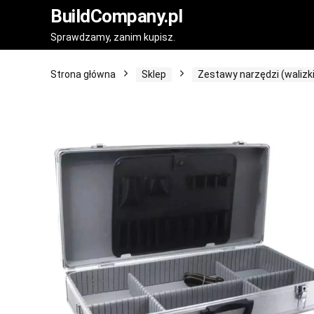
BuildCompany.pl
Sprawdzamy, zanim kupisz.
Strona główna
Sklep
Zestawy narzędzi (walizki