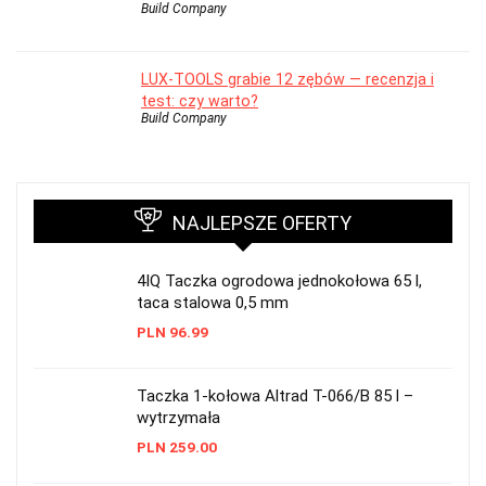
Build Company
LUX-TOOLS grabie 12 zębów — recenzja i
test: czy warto?
Build Company
NAJLEPSZE OFERTY
4IQ Taczka ogrodowa jednokołowa 65 l,
taca stalowa 0,5 mm
PLN
96.99
Taczka 1-kołowa Altrad T-066/B 85 l –
wytrzymała
PLN
259.00