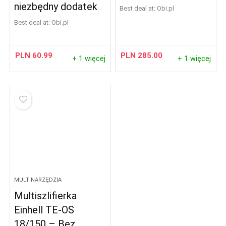
niezbędny dodatek
Best deal at:
obi.pl
Best deal at:
obi.pl
PLN
60.99
PLN
285.00
+ 1 więcej
+ 1 więcej
MULTINARZĘDZIA
Multiszlifierka
Einhell TE-OS
18/150 – Bez