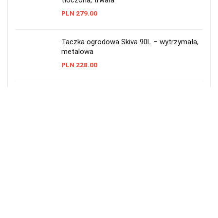
tłoczona, trwała
PLN
279.00
Taczka ogrodowa Skiva 90L – wytrzymała,
metalowa
PLN
228.00
Taczka ogrodowa plastikowa 55 l
Prosperplast czarna
PLN
48.99
Taczka ogrodowa 2-kołowa 290 l — solidna
i pojemna
PLN
549.00