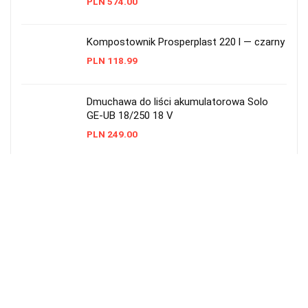
PLN
574.00
Kompostownik Prosperplast 220 l — czarny
PLN
118.99
Dmuchawa do liści akumulatorowa Solo
GE-UB 18/250 18 V
PLN
249.00
Daewoo DABL 5521Li — akumulatorowa
dmuchawa do liści
PLN
269.60
Lekka akumulatorowa dmuchawa do liści
20V bez akumulatora
PLN
199.00