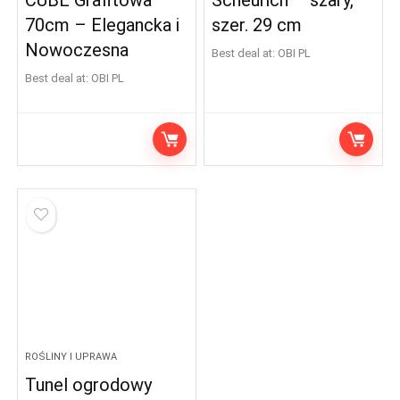
CUBE Grafitowa
Scheurich – szary,
70cm – Elegancka i
szer. 29 cm
Nowoczesna
Best deal at:
OBI PL
Best deal at:
OBI PL
ROŚLINY I UPRAWA
Tunel ogrodowy