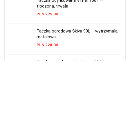
Taczka ocynkowana Vimar 100 l —
tłoczona, trwała
PLN
279.00
Taczka ogrodowa Skiva 90L – wytrzymała,
metalowa
PLN
228.00
Taczka ogrodowa plastikowa 55 l
Prosperplast czarna
PLN
48.99
Taczka ogrodowa 2-kołowa 290 l — solidna
i pojemna
PLN
549.00