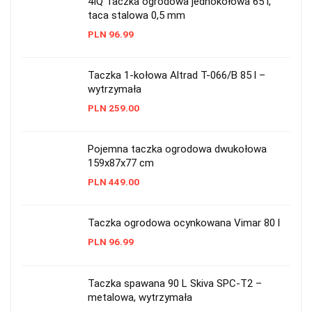
4IQ Taczka ogrodowa jednokołowa 65 l,
taca stalowa 0,5 mm
PLN
96.99
Taczka 1-kołowa Altrad T-066/B 85 l –
wytrzymała
PLN
259.00
Pojemna taczka ogrodowa dwukołowa
159x87x77 cm
PLN
449.00
Taczka ogrodowa ocynkowana Vimar 80 l
PLN
96.99
Taczka spawana 90 L Skiva SPC-T2 –
metalowa, wytrzymała