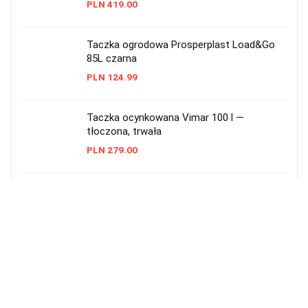
PLN
419.00
Taczka ogrodowa Prosperplast Load&Go
85L czarna
PLN
124.99
Taczka ocynkowana Vimar 100 l —
tłoczona, trwała
PLN
279.00
Taczka ogrodowa Skiva 90L – wytrzymała,
metalowa
PLN
228.00
Taczka ogrodowa plastikowa 55 l
Prosperplast czarna
PLN
48.99