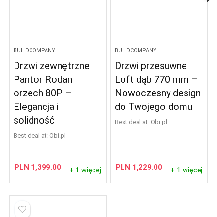
BUILDCOMPANY
BUILDCOMPANY
Drzwi zewnętrzne
Drzwi przesuwne
Pantor Rodan
Loft dąb 770 mm –
orzech 80P –
Nowoczesny design
Elegancja i
do Twojego domu
solidność
Best deal at:
obi.pl
Best deal at:
obi.pl
PLN
1,399.00
PLN
1,229.00
+ 1 więcej
+ 1 więcej