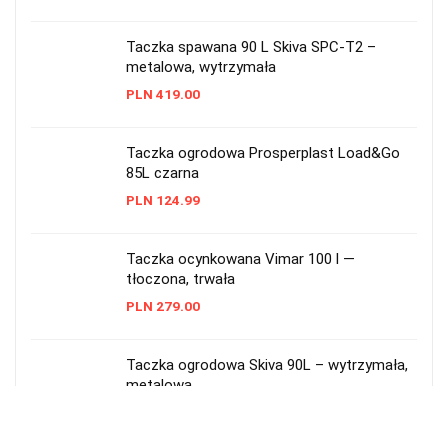
Taczka spawana 90 L Skiva SPC-T2 –
metalowa, wytrzymała
PLN
419.00
Taczka ogrodowa Prosperplast Load&Go
85L czarna
PLN
124.99
Taczka ocynkowana Vimar 100 l —
tłoczona, trwała
PLN
279.00
Taczka ogrodowa Skiva 90L – wytrzymała,
metalowa
PLN
228.00