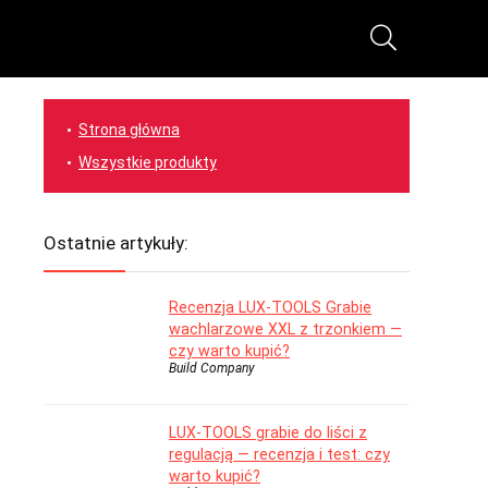
Strona główna
Wszystkie produkty
Ostatnie artykuły:
Recenzja LUX-TOOLS Grabie
wachlarzowe XXL z trzonkiem —
czy warto kupić?
Build Company
LUX-TOOLS grabie do liści z
regulacją — recenzja i test: czy
warto kupić?