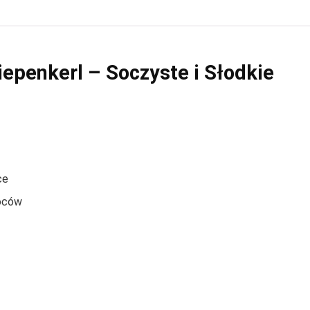
epenkerl – Soczyste i Słodkie
ce
woców