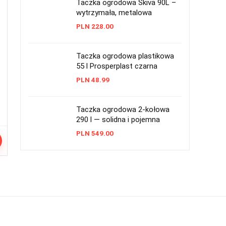
Taczka ogrodowa Skiva 90L –
wytrzymała, metalowa
PLN
228.00
Taczka ogrodowa plastikowa
55 l Prosperplast czarna
PLN
48.99
Taczka ogrodowa 2-kołowa
290 l — solidna i pojemna
PLN
549.00