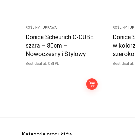
ROŚLINY I UPRAWA
ROŚLINY I U
Donica Scheurich C-CUBE
Donica 
szara – 80cm –
w kolor
Nowoczesny i Stylowy
szeroko
Best deal at:
OBI PL
Best deal at:
Kategorie produktów