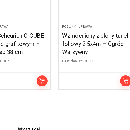
PRAWA
ROŚLINY I UPRAWA
Scheurich C-CUBE
Wzmocniony zielony tunel
ze grafitowym –
foliowy 2,5x4m – Ogród
ść 38 cm
Warzywny
OBI PL
Best deal at:
OBI PL
Wyszukaj