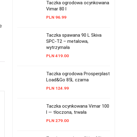
Taczka ogrodowa ocynkowana
Vimar 80 l
PLN
96.99
e
Taczka spawana 90 L Skiva
SPC-T2 – metalowa,
wytrzymała
PLN
419.00
Taczka ogrodowa Prosperplast
Load&Go 85L czarna
PLN
124.99
Taczka ocynkowana Vimar 100
l — tłoczona, trwała
PLN
279.00