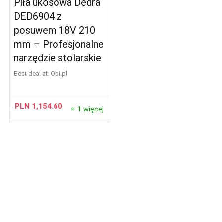
Piła ukosowa Dedra
DED6904 z
posuwem 18V 210
mm – Profesjonalne
narzędzie stolarskie
Best deal at:
obi.pl
PLN
1,154.60
+ 1 więcej