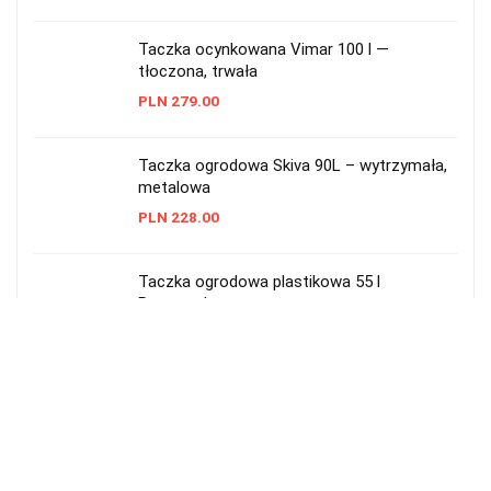
Taczka ocynkowana Vimar 100 l —
tłoczona, trwała
PLN
279.00
Taczka ogrodowa Skiva 90L – wytrzymała,
metalowa
PLN
228.00
Taczka ogrodowa plastikowa 55 l
Prosperplast czarna
PLN
48.99
Taczka ogrodowa 2-kołowa 290 l — solidna
i pojemna
PLN
549.00