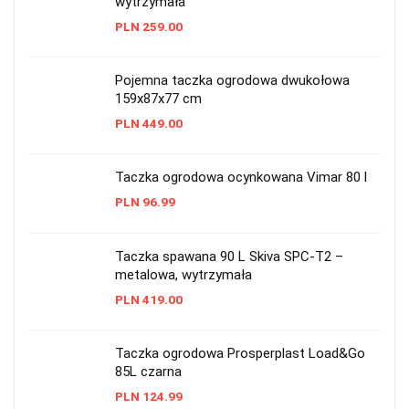
wytrzymała
PLN
259.00
Pojemna taczka ogrodowa dwukołowa
159x87x77 cm
PLN
449.00
Taczka ogrodowa ocynkowana Vimar 80 l
PLN
96.99
Taczka spawana 90 L Skiva SPC-T2 –
metalowa, wytrzymała
PLN
419.00
Taczka ogrodowa Prosperplast Load&Go
85L czarna
PLN
124.99