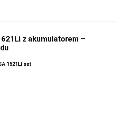
621Li z akumulatorem –
odu
A 1621Li set