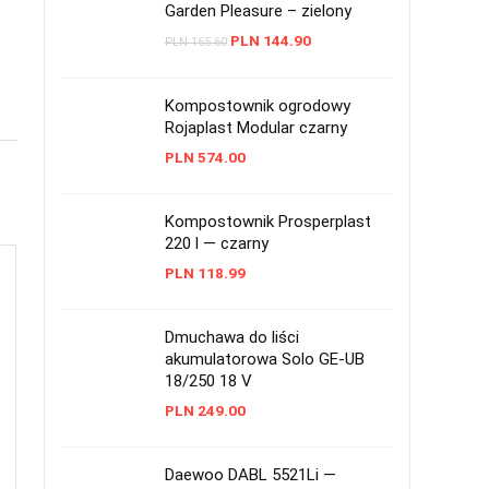
Garden Pleasure – zielony
PLN
144.90
PLN
165.60
Kompostownik ogrodowy
Rojaplast Modular czarny
PLN
574.00
Kompostownik Prosperplast
220 l — czarny
PLN
118.99
Dmuchawa do liści
akumulatorowa Solo GE-UB
18/250 18 V
PLN
249.00
Daewoo DABL 5521Li —