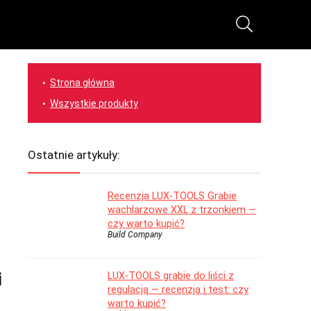
Strona główna
Wszystkie produkty
Ostatnie artykuły:
Recenzja LUX-TOOLS Grabie
wachlarzowe XXL z trzonkiem —
czy warto kupić?
Build Company
i
LUX-TOOLS grabie do liści z
regulacją — recenzja i test: czy
warto kupić?