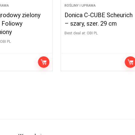
PRAWA
ROŚLINY I UPRAWA
grodowy zielony
Donica C-CUBE Scheurich
 Foliowy
– szary, szer. 29 cm
iony
Best deal at:
OBI PL
OBI PL