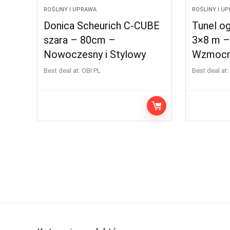
ROŚLINY I UPRAWA
ROŚLINY I U
Donica Scheurich C-CUBE
Tunel o
szara – 80cm –
3×8 m –
Nowoczesny i Stylowy
Wzmocn
Best deal at:
OBI PL
Best deal at: