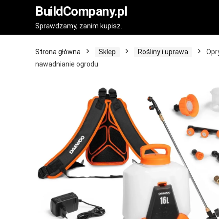
BuildCompany.pl
Sprawdzamy, zanim kupisz.
Strona główna
Sklep
Rośliny i uprawa
Opr
nawadnianie ogrodu