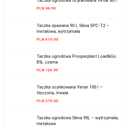
Taczka ogrodowa ocynkowana Vimar 80 l
PLN
96.99
Taczka spawana 90 L Skiva SPC-T2 –
metalowa, wytrzymała
PLN
419.00
Taczka ogrodowa Prosperplast Load&Go
85L czarna
PLN
124.99
Taczka ocynkowana Vimar 100 l —
tłoczona, trwała
PLN
279.00
Taczka ogrodowa Skiva 90L – wytrzymała,
metalowa