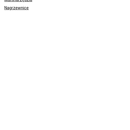
Nagrzewnice
Piły tarczowe i ukośnice
Przyciski stelaż WC Geberit
Rośliny i uprawa
Szlifierki kątowe
Wiertarko-wkrętarki akumulatorowe
Zestawy narzędzi (walizki)
Wyszukaj
2026 Voltex Invest Sp. z o.o. Design. All rights reserved.