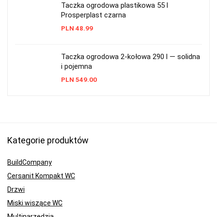
Taczka ogrodowa plastikowa 55 l
Prosperplast czarna
PLN
48.99
Taczka ogrodowa 2-kołowa 290 l — solidna
i pojemna
PLN
549.00
Kategorie produktów
BuildCompany
Cersanit Kompakt WC
Drzwi
Miski wiszące WC
Multinarzędzia