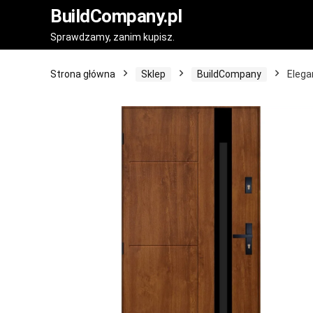
BuildCompany.pl
Sprawdzamy, zanim kupisz.
Strona główna
Sklep
BuildCompany
Elega