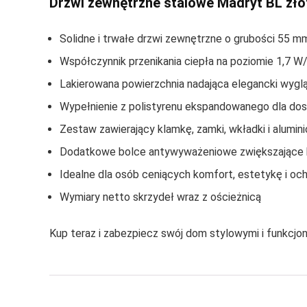
Drzwi zewnętrzne stalowe Madryt BL zło
Solidne i trwałe drzwi zewnętrzne o grubości 55 m
Współczynnik przenikania ciepła na poziomie 1,7 W
Lakierowana powierzchnia nadająca elegancki wygl
Wypełnienie z polistyrenu ekspandowanego dla dosko
Zestaw zawierający klamkę, zamki, wkładki i alumin
Dodatkowe bolce antywyważeniowe zwiększające
Idealne dla osób ceniących komfort, estetykę i o
Wymiary netto skrzydeł wraz z ościeżnicą
Kup teraz i zabezpiecz swój dom stylowymi i funkcjo