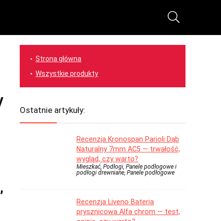
Strona główna
Wszystkie produkty
y
Ostatnie artykuły:
Recenzja Kronospan Parioli Dąb
Naturalny 7mm AC5 — trwałość,
wygląd, czy warto?
Mieszkać, Podłogi, Panele podłogowe i
podłogi drewniane, Panele podłogowe
,
Recenzja Liveno Bateria
prysznicowa Alfa chrom — test,