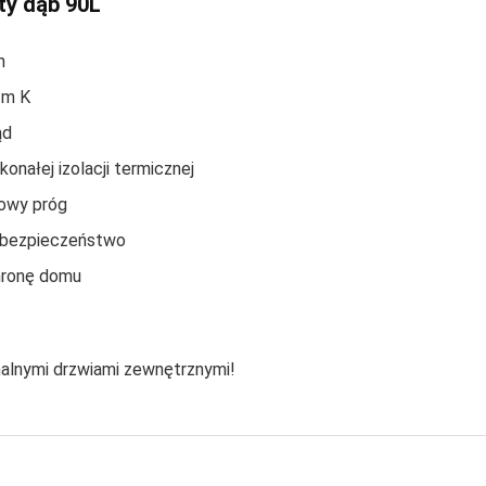
ty dąb 90L
m
/m K
ąd
nałej izolacji termicznej
iowy próg
 bezpieczeństwo
chronę domu
nalnymi drzwiami zewnętrznymi!