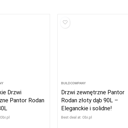
NY
BUILDCOMPANY
kie Drzwi
Drzwi zewnętrzne Pantor
zne Pantor Rodan
Rodan złoty dąb 90L –
80L
Eleganckie i solidne!
obi.pl
Best deal at:
obi.pl