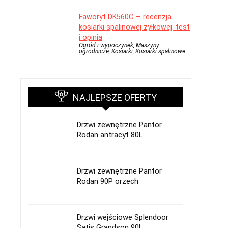
Faworyt DK560C — recenzja
kosiarki spalinowej żyłkowej: test
i opinia
Ogród i wypoczynek, Maszyny
ogrodnicze, Kosiarki, Kosiarki spalinowe
NAJLEPSZE OFERTY
Drzwi zewnętrzne Pantor
Rodan antracyt 80L
Drzwi zewnętrzne Pantor
Rodan 90P orzech
Drzwi wejściowe Splendoor
Satis Grandson 90L