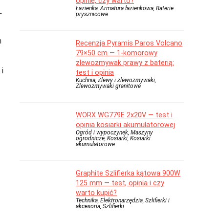
opinie, czy warto?
Łazienka, Armatura łazienkowa, Baterie
L
prysznicowe
m
Recenzja Pyramis Paros Volcano
79×50 cm — 1-komorowy
zlewozmywak prawy z baterią:
i
test i opinia
Kuchnia, Zlewy i zlewozmywaki,
Zlewozmywaki granitowe
WORX WG779E 2x20V — test i
opinia kosiarki akumulatorowej
Ogród i wypoczynek, Maszyny
ogrodnicze, Kosiarki, Kosiarki
akumulatorowe
Graphite Szlifierka kątowa 900W
125 mm — test, opinia i czy
warto kupić?
Technika, Elektronarzędzia, Szlifierki i
akcesoria, Szlifierki