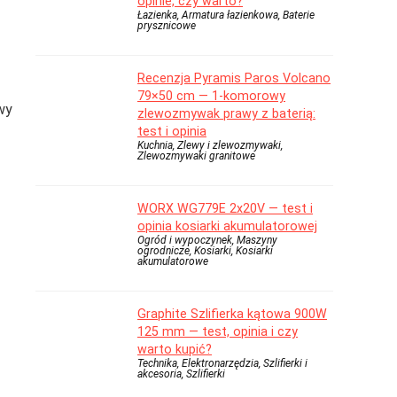
opinie, czy warto?
Łazienka, Armatura łazienkowa, Baterie
prysznicowe
Recenzja Pyramis Paros Volcano
79×50 cm — 1-komorowy
wy
zlewozmywak prawy z baterią:
test i opinia
Kuchnia, Zlewy i zlewozmywaki,
Zlewozmywaki granitowe
WORX WG779E 2x20V — test i
opinia kosiarki akumulatorowej
Ogród i wypoczynek, Maszyny
ogrodnicze, Kosiarki, Kosiarki
akumulatorowe
Graphite Szlifierka kątowa 900W
125 mm — test, opinia i czy
warto kupić?
Technika, Elektronarzędzia, Szlifierki i
akcesoria, Szlifierki