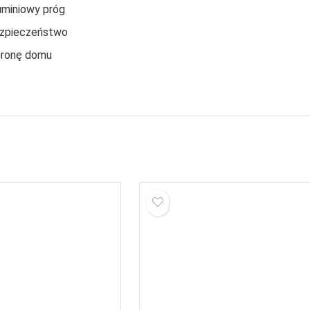
uminiowy próg
ezpieczeństwo
chronę domu