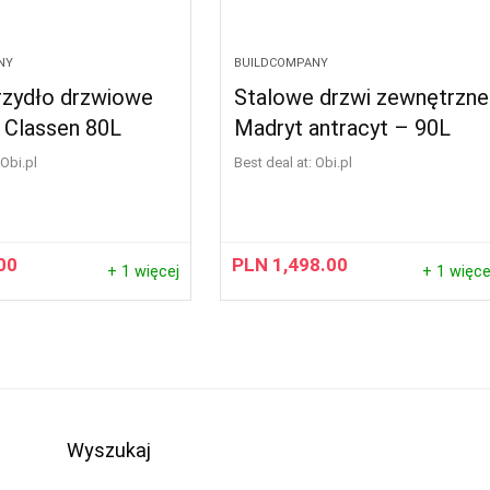
NY
BUILDCOMPANY
krzydło drzwiowe
Stalowe drzwi zewnętrzne
 Classen 80L
Madryt antracyt – 90L
obi.pl
Best deal at:
obi.pl
00
PLN
1,498.00
+ 1 więcej
+ 1 więce
Wyszukaj