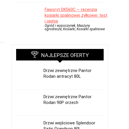
Faworyt DK560C — recenzja
kosiarki spalinowej żyłkowej: test
i opinia
Ogród i wypoczynek, Maszyny
ogrodnicze, Kosiarki, Kosiarki spalinowe
NAJLEPSZE OFERTY
Drzwi zewnętrzne Pantor
Rodan antracyt 80L
Drzwi zewnętrzne Pantor
Rodan 90P orzech
Drzwi wejściowe Splendoor
Satis Grandson 90L