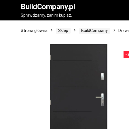
BuildCompany.pl
Sprawdzamy, zanim kupisz.
Strona główna
Sklep
BuildCompany
Drzwi
-