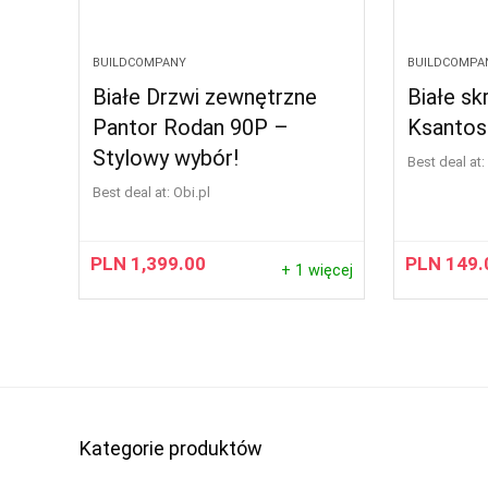
BUILDCOMPANY
BUILDCOMPA
Białe Drzwi zewnętrzne
Białe s
Pantor Rodan 90P –
Ksantos
Stylowy wybór!
Best deal at:
Best deal at:
obi.pl
PLN
1,399.00
PLN
149.
+ 1 więcej
Kategorie produktów