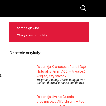
Strona główna
Wszystkie produkty
Ostatnie artykuły:
Recenzja Kronospan Parioli Dąb
Naturalny 7mm AC5 — trwałość,
a
wygląd, czy warto?
Mieszkać, Podłogi, Panele podłogowe i
podłogi drewniane, Panele podłogowe
Recenzja Liveno Bateria
prysznicowa Alfa chrom — test,