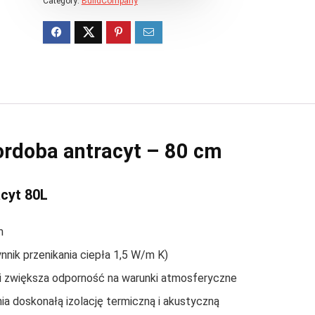
Category:
BuildCompany
ordoba antracyt – 80 cm
cyt 80L
m
nnik przenikania ciepła 1,5 W/m K)
 i zwiększa odporność na warunki atmosferyczne
a doskonałą izolację termiczną i akustyczną