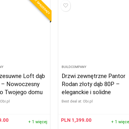
HIT SPRZEDAŻY
NY
BUILDCOMPANY
rzesuwne Loft dąb
Drzwi zewnętrzne Pantor
 – Nowoczesny
Rodan złoty dąb 80P –
do Twojego domu
eleganckie i solidne
obi.pl
Best deal at:
obi.pl
9.00
PLN
1,399.00
+ 1 więcej
+ 1 więce