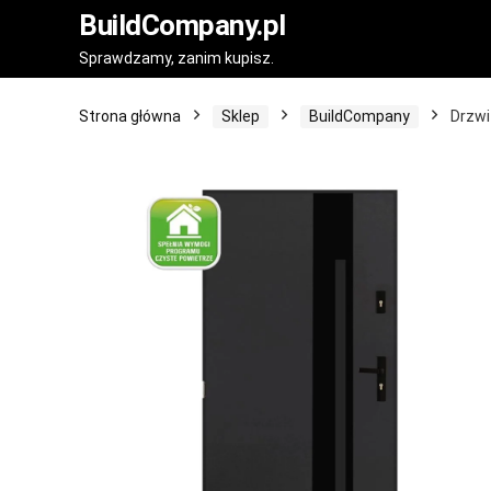
BuildCompany.pl
Sprawdzamy, zanim kupisz.
Strona główna
Sklep
BuildCompany
Drzwi