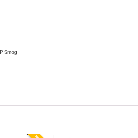
i
OP Smog