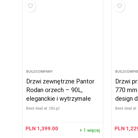
BUILDCOMPANY
BUILDCOMPA
Drzwi zewnętrzne Pantor
Drzwi p
Rodan orzech – 90L,
770 mm
eleganckie i wytrzymałe
design 
Best deal at:
obi.pl
Best deal at:
PLN
1,399.00
PLN
1,22
+ 1 więcej