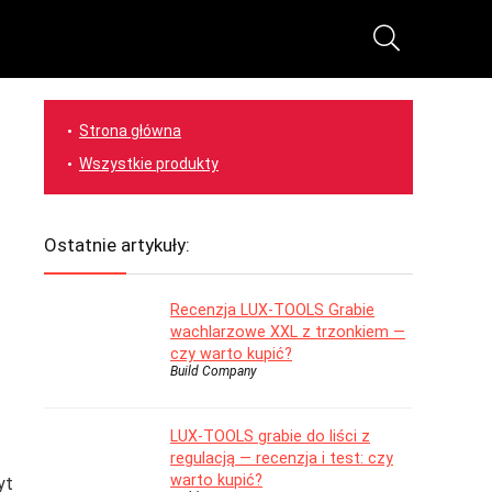
Strona główna
Wszystkie produkty
Ostatnie artykuły:
Recenzja LUX-TOOLS Grabie
wachlarzowe XXL z trzonkiem —
czy warto kupić?
Build Company
LUX-TOOLS grabie do liści z
regulacją — recenzja i test: czy
warto kupić?
yt