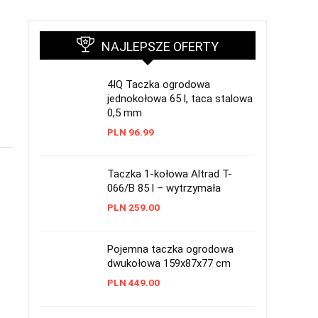
NAJLEPSZE OFERTY
4IQ Taczka ogrodowa
jednokołowa 65 l, taca stalowa
0,5 mm
PLN
96.99
Taczka 1-kołowa Altrad T-
066/B 85 l – wytrzymała
PLN
259.00
Pojemna taczka ogrodowa
dwukołowa 159x87x77 cm
PLN
449.00