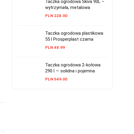
Taczka ogrodowa Skiva 90L –
wytrzymała, metalowa
PLN
228.00
Taczka ogrodowa plastikowa
55 l Prosperplast czarna
PLN
48.99
Taczka ogrodowa 2-kołowa
290 l — solidna i pojemna
PLN
549.00