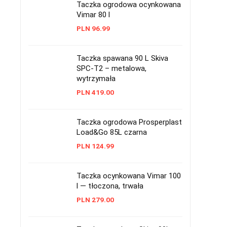
Taczka ogrodowa ocynkowana
Vimar 80 l
PLN
96.99
Taczka spawana 90 L Skiva
SPC-T2 – metalowa,
wytrzymała
PLN
419.00
Taczka ogrodowa Prosperplast
Load&Go 85L czarna
PLN
124.99
Taczka ocynkowana Vimar 100
l — tłoczona, trwała
PLN
279.00