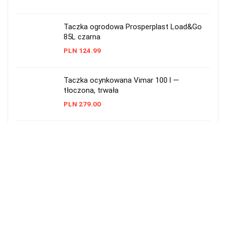
Taczka ogrodowa Prosperplast Load&Go
85L czarna
PLN
124.99
Taczka ocynkowana Vimar 100 l —
tłoczona, trwała
PLN
279.00
Taczka ogrodowa Skiva 90L – wytrzymała,
metalowa
PLN
228.00
Taczka ogrodowa plastikowa 55 l
Prosperplast czarna
PLN
48.99