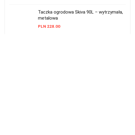
Taczka ogrodowa Skiva 90L – wytrzymała,
metalowa
PLN
228.00
Taczka ogrodowa plastikowa 55 l
Prosperplast czarna
PLN
48.99
Taczka ogrodowa 2-kołowa 290 l — solidna
i pojemna
PLN
549.00
Kategorie produktów