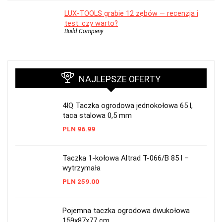
LUX-TOOLS grabie 12 zębów — recenzja i
test: czy warto?
Build Company
NAJLEPSZE OFERTY
4IQ Taczka ogrodowa jednokołowa 65 l,
taca stalowa 0,5 mm
PLN
96.99
Taczka 1-kołowa Altrad T-066/B 85 l –
wytrzymała
PLN
259.00
Pojemna taczka ogrodowa dwukołowa
159x87x77 cm