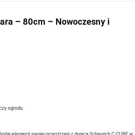
zara – 80cm – Nowoczesny i
 czy ogrodu
 Dodaj elegancji swojej przestrzeni z donicą Scheurich C-CUBE w