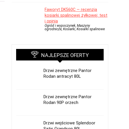
Faworyt DK560C — recenzja
kosiarki spalinowej żyłkowej: test
i opinia
Ogród i wypoczynek, Maszyny
ogrodnicze, Kosiarki, Kosiarki spalinowe
NAJLEPSZE OFERTY
Drzwi zewnętrzne Pantor
Rodan antracyt 80L
Drzwi zewnętrzne Pantor
Rodan 90P orzech
Drzwi wejściowe Splendoor
Satis Grandson 90L