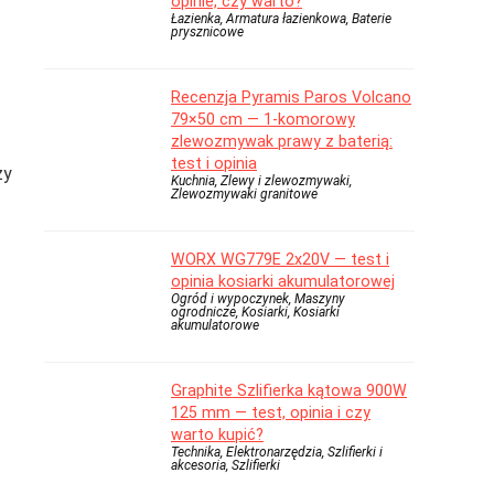
opinie, czy warto?
Łazienka, Armatura łazienkowa, Baterie
prysznicowe
Recenzja Pyramis Paros Volcano
79×50 cm — 1-komorowy
zlewozmywak prawy z baterią:
test i opinia
zy
Kuchnia, Zlewy i zlewozmywaki,
Zlewozmywaki granitowe
WORX WG779E 2x20V — test i
opinia kosiarki akumulatorowej
Ogród i wypoczynek, Maszyny
ogrodnicze, Kosiarki, Kosiarki
akumulatorowe
Graphite Szlifierka kątowa 900W
125 mm — test, opinia i czy
warto kupić?
Technika, Elektronarzędzia, Szlifierki i
akcesoria, Szlifierki