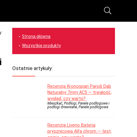
y
Strona główna
Wszystkie produkty
i
Ostatnie artykuły:
Recenzja Kronospan Parioli Dąb
Naturalny 7mm AC5 — trwałość,
wygląd, czy warto?
Mieszkać, Podłogi, Panele podłogowe i
podłogi drewniane, Panele podłogowe
Recenzja Liveno Bateria
prysznicowa Alfa chrom — test,