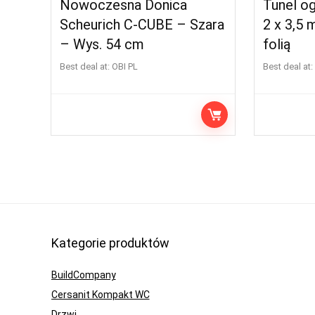
Nowoczesna Donica
Tunel o
Scheurich C-CUBE – Szara
2 x 3,5
– Wys. 54 cm
folią
Best deal at:
OBI PL
Best deal at:
Kategorie produktów
BuildCompany
Cersanit Kompakt WC
Drzwi