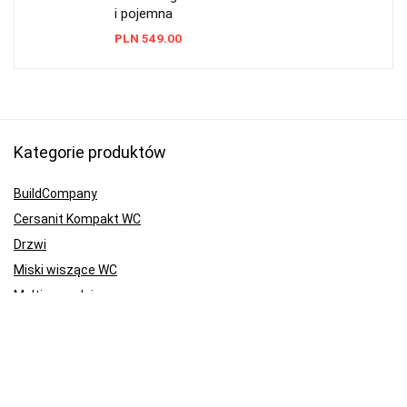
i pojemna
PLN
549.00
Kategorie produktów
BuildCompany
Cersanit Kompakt WC
Drzwi
Miski wiszące WC
Multinarzędzia
Nagrzewnice
Piły tarczowe i ukośnice
Przyciski stelaż WC Geberit
Rośliny i uprawa