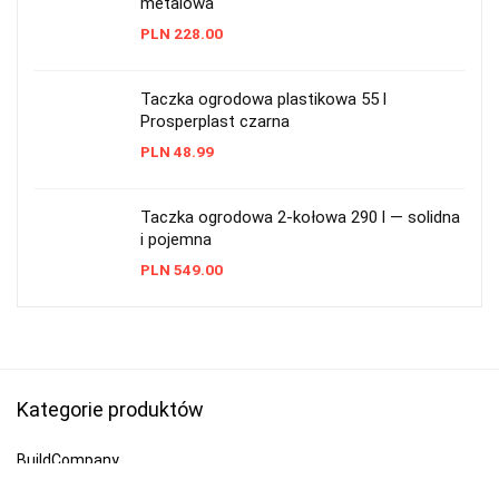
metalowa
PLN
228.00
Taczka ogrodowa plastikowa 55 l
Prosperplast czarna
PLN
48.99
Taczka ogrodowa 2-kołowa 290 l — solidna
i pojemna
PLN
549.00
Kategorie produktów
BuildCompany
Cersanit Kompakt WC